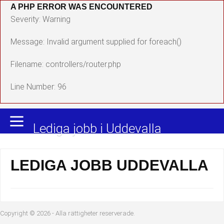
A PHP ERROR WAS ENCOUNTERED
Yrkesområden
Populära jobb
Severity: Warning
Administration, ekonomi, juridik
Undersköterska, hemtjänst och äldreboende
Message: Invalid argument supplied for foreach()
Bygg och anläggning
Städare/Lokalvårdare
Filename: controllers/router.php
Chefer och verksamhetsledare
Barnskötare
Line Number: 96
Data/IT
Lärare i förskola/Förskollärare
Lediga jobb i Uddevalla
Försäljning, inköp, marknadsföring
Lagerarbetare
Hantverksyrken
Bussförare/Busschaufför
LEDIGA JOBB UDDEVALLA
Hotell, restaurang, storhushåll
Elevassistent
Hälso- och sjukvård
Personlig assistent
Copyright © 2026 - Alla rättigheter reserverade.