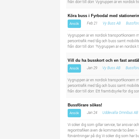
från dörr till dörr. Vygruppen är en nordisk
Köra buss i Fyrbodal med stationeri
Feb 21
Vy Buss AB
Bussför
Ansök
Vygruppen är en nordisk transportkoncern m
persontrafik med tåg och buss samt mobilitet 
från dörr till dörr. ?Vygruppen är en nordis
Vill du ha busskort och en fast anst
Jan 29
Vy Buss AB
Bussför
Ansök
Vygruppen är en nordisk transportkoncern m
persontrafik med tåg och buss samt mobilitet 
från dörr till dörr. Ett framtidsyrke för dig so
Bussförare sökes!
Jan 24
Uddevalla Omnibus AB
Ansök
Vi söker dig som gillar service, tar ansvar o
regiontrafiken även de kommande tio åren – där
förväntningar på dig Vi söker dig som har bu