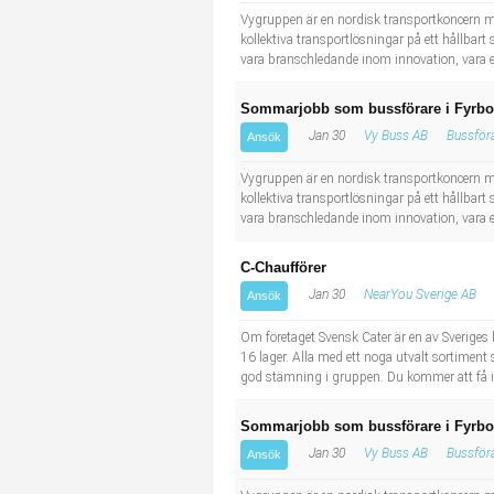
Vygruppen är en nordisk transportkoncern me
kollektiva transportlösningar på ett hållbart 
vara branschledande inom innovation, vara eff
Sommarjobb som bussförare i Fyrbo
Jan 30
Vy Buss AB
Bussför
Ansök
Vygruppen är en nordisk transportkoncern me
kollektiva transportlösningar på ett hållbart 
vara branschledande inom innovation, vara eff
C-Chaufförer
Jan 30
NearYou Sverige AB
Ansök
Om företaget Svensk Cater är en av Sveriges 
16 lager. Alla med ett noga utvalt sortimen
god stämning i gruppen. Du kommer att få int
Sommarjobb som bussförare i Fyrbo
Jan 30
Vy Buss AB
Bussför
Ansök