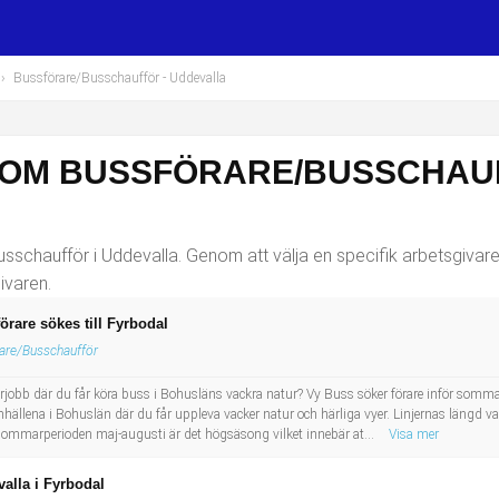
›
Bussförare/Busschaufför
- Uddevalla
SOM BUSSFÖRARE/BUSSCHAUF
schaufför i Uddevalla. Genom att välja en specifik arbetsgivare 
ivaren.
are sökes till Fyrbodal
are/Busschaufför
jobb där du får köra buss i Bohusläns vackra natur? Vy Buss söker förare inför sommarp
mhällena i Bohuslän där du får uppleva vacker natur och härliga vyer. Linjernas längd v
 sommarperioden maj-augusti är det högsäsong vilket innebär at...
Visa mer
valla i Fyrbodal