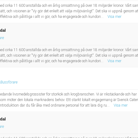
d cirka 11 600 anställda och en årlig omsättning på över 18 miljarder kronor. Vårt sam
sätt, och visionen är "Vy gör det enkelt att välja miljövänligt". Det ska vi uppnå genom a
ektiva och pålitliga i allt vi gör, och ha engagerade och kundori...
Visa mer
dal
are
d cirka 11 600 anställda och en årlig omsättning på över 18 miljarder kronor. Vårt sam
sätt, och visionen är "Vy gör det enkelt att välja miljövänligt". Det ska vi uppnå genom a
ektiva och pålitliga i allt vi gör, och ha engagerade och kundori...
Visa mer
Bussförare
ledande livsmedelsgrossister för storkök och krogbranschen. Vi är rikstäckande och har 
t som möter den lokala marknadens behov. Ett starkt lokalt engagemang är Svensk Cat
roduktion där du får åka med ordinarie personal för att lära dig ru...
Visa mer
dal
are