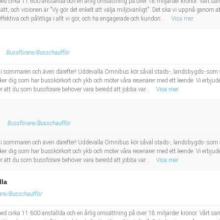
d cirka 11 600 anställda och en årlig omsättning på över 18 miljarder kronor. Vårt sam
sätt, och visionen är "Vy gör det enkelt att välja miljövänligt". Det ska vi uppnå genom a
ektiva och pålitliga i allt vi gör, och ha engagerade och kundori...
Visa mer
Bussförare/Busschaufför
s i sommaren och även därefter! Uddevalla Omnibus kör såväl stads-, landsbygds- som s
er dig som har busskörkort och ykb och möter våra resenärer med ett leende. Vi erbjuder 
yder att du som bussförare behöver vara beredd att jobba var...
Visa mer
Bussförare/Busschaufför
s i sommaren och även därefter! Uddevalla Omnibus kör såväl stads-, landsbygds- som s
er dig som har busskörkort och ykb och möter våra resenärer med ett leende. Vi erbjuder 
yder att du som bussförare behöver vara beredd att jobba var...
Visa mer
lla
are/Busschaufför
d cirka 11 600 anställda och en årlig omsättning på över 18 miljarder kronor. Vårt sam