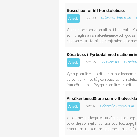
Busschaufför till Förskolebuss
Jun 30
Uddevalla kommun
Ansök
Vi är allt fler som väljer att bo i Uddevalla
som präglas av småföretagande och god samv
bedriver ett aktivt hälsofrämjande arbete med
Köra buss i Fyrbodal med stationeri
Sep 29
Vy Buss AB
Bussför
Ansök
Vygruppen är en nordisk transportkoncern m
persontrafik med tåg och buss samt mobilitet 
från dörr till dörr. ?Vygruppen är en nordis
Vi söker bussförare som vill utveckl
Nov 6
Uddevalla Omnibus AB
Ansök
Vi kommer att börja tvätta våra bussar i egen
söker dig som gillar varierande arbetsuppgift
branschen. Du kommer att arbeta med trafikle