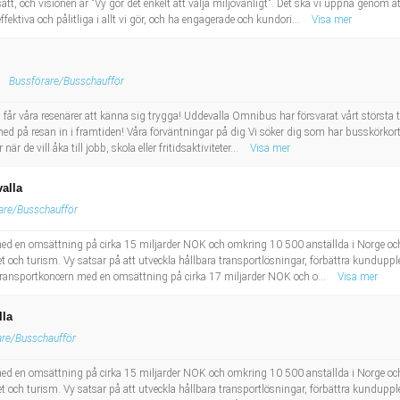
sätt, och visionen är "Vy gör det enkelt att välja miljövänligt". Det ska vi uppnå genom a
ektiva och pålitliga i allt vi gör, och ha engagerade och kundori...
Visa mer
Bussförare/Busschaufför
ch får våra resenärer att känna sig trygga! Uddevalla Omnibus har försvarat vårt största 
 med på resan in i framtiden! Våra förväntningar på dig Vi söker dig som har busskörkor
r de vill åka till jobb, skola eller fritidsaktiviteter...
Visa mer
valla
are/Busschaufför
ed en omsättning på cirka 15 miljarder NOK och omkring 10 500 anställda i Norge oc
och turism. Vy satsar på att utveckla hållbara transportlösningar, förbättra kundupplev
k transportkoncern med en omsättning på cirka 17 miljarder NOK och o...
Visa mer
lla
are/Busschaufför
ed en omsättning på cirka 15 miljarder NOK och omkring 10 500 anställda i Norge oc
och turism. Vy satsar på att utveckla hållbara transportlösningar, förbättra kundupplev