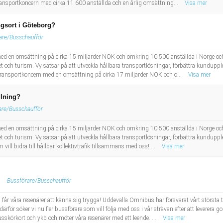
 transportkoncern med cirka 11 600 anställda och en årlig omsättning...
Visa mer
ngsort i Göteborg?
are/Busschaufför
ed en omsättning på cirka 15 miljarder NOK och omkring 10 500 anställda i Norge oc
och turism. Vy satsar på att utveckla hållbara transportlösningar, förbättra kundupplev
k transportkoncern med en omsättning på cirka 17 miljarder NOK och o...
Visa mer
ällning?
are/Busschaufför
ed en omsättning på cirka 15 miljarder NOK och omkring 10 500 anställda i Norge oc
och turism. Vy satsar på att utveckla hållbara transportlösningar, förbättra kundupplev
m vill bidra till hållbar kollektivtrafik tillsammans med oss! ...
Visa mer
Bussförare/Busschaufför
ch får våra resenärer att känna sig trygga! Uddevalla Omnibus har försvarat vårt största 
för söker vi nu fler bussförare som vill följa med oss i vår strävan efter att leverera god
sskörkort och ykb och möter våra resenärer med ett leende. ...
Visa mer