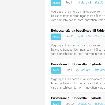
Feb 11
Vy Buss AB
Bussför
Ansök
Industriell tillverkning
Behandlingsassistent/Socialpedagog
Vygruppen är en nordisk transportkoncern me
Installation, drift, underhåll
Tandsköterska
kollektiva transportlösningar på ett hållbart 
vara branschledande inom innovation, vara eff
Kropps- och skönhetsvård
Budbilsförare
Behovsanställda bussförare till Udde
Jan 13
Vy Buss AB
Bussför
Ansök
Kultur, media, design
Tidningsbud/Tidningsdistributör
Vygruppen är en nordisk transportkoncern me
Militärt arbete
Lärare i fritidshem/Fritidspedagog
kollektiva transportlösningar på ett hållbart 
vara branschledande inom innovation, vara eff
Naturbruk
Taxiförare/Taxichaufför
Bussförare till Uddevalla i Fyrbodal
Okt 1
Vy Buss AB
Bussföra
Ansök
Naturvetenskapligt arbete
Läkarsekreterare/Vårdadmin/Medicinsk sekreterare
Vygruppen är en nordisk transportkoncern me
kollektiva transportlösningar på ett hållbart 
Pedagogiskt arbete
Lastbilsförare m.fl.
vara branschledande inom innovation, vara eff
Sanering och renhållning
Fastighetsskötare
Bussförare till Uddevalla i Fyrbodal
Sep 23
Vy Buss AB
Bussför
Ansök