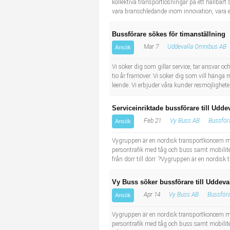
kollektiva transportlösningar på ett hållbart 
vara branschledande inom innovation, vara eff
Bussförare sökes för timanställning
Mar 7
Uddevalla Omnibus AB
Ansök
Vi söker dig som gillar service, tar ansvar o
tio år framöver. Vi söker dig som vill hänga
leende. Vi erbjuder våra kunder resmöjligheter nä
Serviceinriktade bussförare till Udde
Feb 21
Vy Buss AB
Bussför
Ansök
Vygruppen är en nordisk transportkoncern m
persontrafik med tåg och buss samt mobilitet 
från dörr till dörr. ?Vygruppen är en nordis
Vy Buss söker bussförare till Uddeva
Apr 14
Vy Buss AB
Bussför
Ansök
Vygruppen är en nordisk transportkoncern m
persontrafik med tåg och buss samt mobilitet 