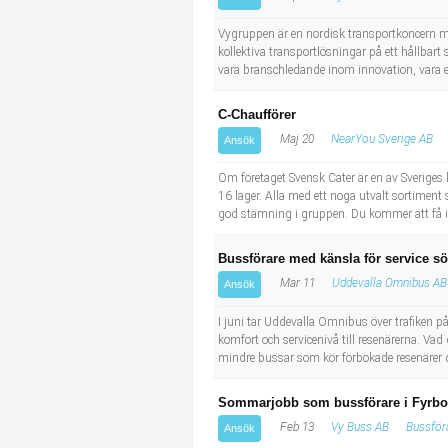
Socialt arbete
Informatör/Kommunikatör
Vygruppen är en nordisk transportkoncern me
kollektiva transportlösningar på ett hållbart 
Säkerhetsarbete
Brevbärare
vara branschledande inom innovation, vara eff
Tekniskt arbete
Sjuksköterska, grundutbildad
C-Chaufförer
Maj 20
NearYou Sverige AB
Ansök
Transport
Kock, storhushåll
Om företaget Svensk Cater är en av Sveriges 
16 lager. Alla med ett noga utvalt sortimen
Undersköterska, vård- o specialavd. o mottagning
god stämning i gruppen. Du kommer att få int
Bibliotekarie
Bussförare med känsla för service sök
Mar 11
Uddevalla Omnibus AB
Ansök
Administrativ assistent
I juni tar Uddevalla Omnibus över trafiken på
komfort och servicenivå till resenärerna. Vad
Lärare i gymnasiet
mindre bussar som kör förbokade resenärer dä
Sommarjobb som bussförare i Fyrbo
Feb 13
Vy Buss AB
Bussför
Ansök