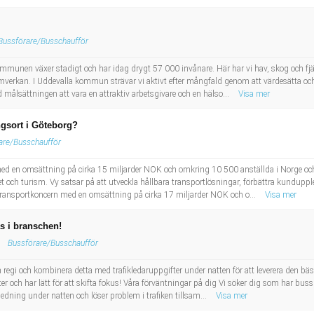
Bussförare/Busschaufför
. Kommunen växer stadigt och har idag drygt 57 000 invånare. Här har vi hav, skog och fjä
erkan. I Uddevalla kommun strävar vi aktivt efter mångfald genom att värdesätta och
 målsättningen att vara en attraktiv arbetsgivare och en hälso...
Visa mer
ngsort i Göteborg?
are/Busschaufför
ed en omsättning på cirka 15 miljarder NOK och omkring 10 500 anställda i Norge oc
och turism. Vy satsar på att utveckla hållbara transportlösningar, förbättra kundupplev
k transportkoncern med en omsättning på cirka 17 miljarder NOK och o...
Visa mer
as i branschen!
Bussförare/Busschaufför
 regi och kombinera detta med trafikledaruppgifter under natten för att leverera den bästa
er och har lätt för att skifta fokus! Våra förväntningar på dig Vi söker dig som har buss
dning under natten och löser problem i trafiken tillsam...
Visa mer