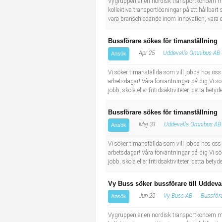
Vygruppen är en nordisk transportkoncern me
kollektiva transportlösningar på ett hållbart 
vara branschledande inom innovation, vara eff
Bussförare sökes för timanställning
Apr 25
Uddevalla Omnibus AB
Ansök
Vi söker timanställda som vill jobba hos os
arbetsdagar! Våra förväntningar på dig Vi sök
jobb, skola eller fritidsaktiviteter, detta bet
Bussförare sökes för timanställning
Maj 31
Uddevalla Omnibus AB
Ansök
Vi söker timanställda som vill jobba hos os
arbetsdagar! Våra förväntningar på dig Vi sök
jobb, skola eller fritidsaktiviteter, detta bet
Vy Buss söker bussförare till Uddeva
Jun 20
Vy Buss AB
Bussför
Ansök
Vygruppen är en nordisk transportkoncern me