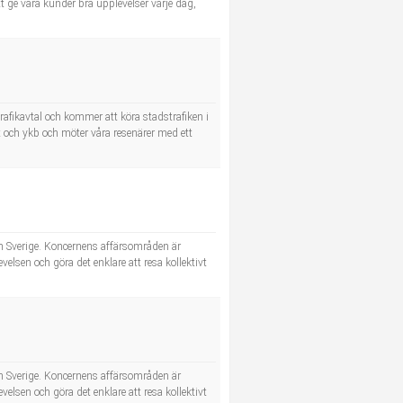
tt ge våra kunder bra upplevelser varje dag,
trafikavtal och kommer att köra stadstrafiken i
t och ykb och möter våra resenärer med ett
h Sverige. Koncernens affärsområden är
elsen och göra det enklare att resa kollektivt
h Sverige. Koncernens affärsområden är
elsen och göra det enklare att resa kollektivt