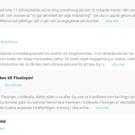
d cirka 11 600 anställda och en årlig omsättning på över 18 miljarder kronor. Vårt sam
sätt, och visionen är "Vy gör det enkelt att välja miljövänligt". Det ska vi uppnå genom a
ektiva och pålitliga i allt vi gör, och ha engagerade och kundori...
Visa mer
Bussförare
ledande livsmedelsgrossister för storkök och krogbranschen. Vi är rikstäckande och har 
t som möter den lokala marknadens behov. Ett starkt lokalt engagemang är Svensk Cat
roduktion där du får åka med ordinarie personal för att lära dig ru...
Visa mer
es till Flexlinjen!
Bussförare
 Flexlinjen i Uddevalla, därför söker vi nu efter dig som är bussförare som har högst am
 du kommer göra: Du kommer främst köra Flexlinjen i Uddevalla. Flexlinjen är Västtrafiks
r turerna anpassas till efterfrågan. Körning i våra andra...
Visa mer
dal
are