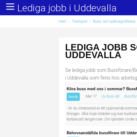
Lediga jobb i Uddevalla
Yrkesområden
Populära jobb
Hem
›
Transport
›
Buss- och spårvagnsförare
Administration, ekonomi, juridik
Undersköterska, hemtjänst och äldreboende
Bygg och anläggning
Städare/Lokalvårdare
LEDIGA JOBB 
Chefer och verksamhetsledare
Barnskötare
UDDEVALLA
Data/IT
Lärare i förskola/Förskollärare
Se lediga jobb som Bussförare/Bus
i Uddevalla som finns hos arbetsg
Försäljning, inköp, marknadsföring
Lagerarbetare
Köra buss med oss i sommar? Bussför
Mar 17
Vy Buss AB
Bussför
Hantverksyrken
Bussförare/Busschaufför
Ansök
- Är du intresserad av ett spännande sommar
Hotell, restaurang, storhushåll
Elevassistent
Smögen. Våra linjer sträcker sig över kustsa
kortare och längre turer. Om tjänsten Under
Hälso- och sjukvård
Personlig assistent
Behovsanställda bussförare till Udde