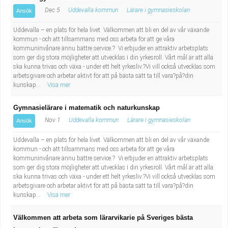
Dec 5
Uddevalla kommun
Lärare i gymnasieskolan
Ansök
Uddevalla – en plats för hela livet Välkommen att bli en del av vår växande
kommun - och att tillsammans med oss arbeta för att ge våra
kommuninvånare ännu bättre service.? Vi erbjuder en attraktiv arbetsplats
som ger dig stora möjligheter att utvecklas i din yrkesroll. Vårt mål är att alla
ska kunna trivas och växa - under ett helt yrkesliv.?Vi vill också utvecklas som
arbetsgivare och arbetar aktivt för att på bästa sätt ta till vara?på?din
kunskap...
Visa mer
Gymnasielärare i matematik och naturkunskap
Nov 1
Uddevalla kommun
Lärare i gymnasieskolan
Ansök
Uddevalla – en plats för hela livet Välkommen att bli en del av vår växande
kommun - och att tillsammans med oss arbeta för att ge våra
kommuninvånare ännu bättre service.? Vi erbjuder en attraktiv arbetsplats
som ger dig stora möjligheter att utvecklas i din yrkesroll. Vårt mål är att alla
ska kunna trivas och växa - under ett helt yrkesliv.?Vi vill också utvecklas som
arbetsgivare och arbetar aktivt för att på bästa sätt ta till vara?på?din
kunskap...
Visa mer
Välkommen att arbeta som lärarvikarie på Sveriges bästa