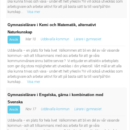
ska kunna trivas och växa - under ett helt yrkesliv.?Vi vill också utvecklas som
arbetsgivare och arbetar aktivt för att på bästa sätt ta till vara?på?din
kunskap...
Visa mer
Gymnasielärare i Kemi och Matematik, alternativt
Naturkunskap
Mar 10
Uddevalla kommun
Lärare i gymnasiet
Ansök
Uddevalla – en plats för hela livet Välkommen att bli en del av vår växande
kommun - och att tillsammans med oss arbeta för att ge våra
kommuninvånare ännu bättre service.? Vi erbjuder en attraktiv arbetsplats
som ger dig stora möjligheter att utvecklas i din yrkesroll. Vårt mål är att alla
ska kunna trivas och växa - under ett helt yrkesliv.?Vi vill också utvecklas som
arbetsgivare och arbetar aktivt för att på bästa sätt ta till vara?på?din
kunskap...
Visa mer
Gymnasielärare i Engelska, gärna i kombination med
Svenska
Nov 17
Uddevalla kommun
Lärare i gymnasiet
Ansök
Uddevalla – en plats för hela livet Välkommen att bli en del av vår växande
kommun - och att tillsammans med oss arbeta för att ge våra