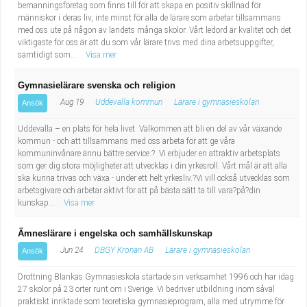
bemanningsföretag som finns till för att skapa en positiv skillnad för
människor i deras liv, inte minst för alla de lärare som arbetar tillsammans
med oss ute på någon av landets många skolor. Vårt ledord är kvalitet och det
viktigaste för oss är att du som vår lärare trivs med dina arbetsuppgifter,
samtidigt som...
Visa mer
Gymnasielärare svenska och religion
Aug 19
Uddevalla kommun
Lärare i gymnasieskolan
Ansök
Uddevalla – en plats för hela livet Välkommen att bli en del av vår växande
kommun - och att tillsammans med oss arbeta för att ge våra
kommuninvånare ännu bättre service.? Vi erbjuder en attraktiv arbetsplats
som ger dig stora möjligheter att utvecklas i din yrkesroll. Vårt mål är att alla
ska kunna trivas och växa - under ett helt yrkesliv.?Vi vill också utvecklas som
arbetsgivare och arbetar aktivt för att på bästa sätt ta till vara?på?din
kunskap...
Visa mer
Ämneslärare i engelska och samhällskunskap
Jun 24
DBGY Kronan AB
Lärare i gymnasieskolan
Ansök
Drottning Blankas Gymnasieskola startade sin verksamhet 1996 och har idag
27 skolor på 23 orter runt om i Sverige. Vi bedriver utbildning inom såväl
praktiskt inriktade som teoretiska gymnasieprogram, alla med utrymme för