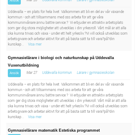
Mar 20
Uddevalla kommun
Lärare i gymnasieskolan
Ansök
Uddevalla – en plats för hela livet Välkommen att bli en del av vår växande
kommun - och att tillsammans med oss arbeta för att ge våra
kommuninvånare ännu bättre service.? Vi erbjuder en attraktiv arbetsplats
som ger dig stora möjligheter att utvecklas i din yrkesroll. Vårt mål är att alla
ska kunna trivas och växa - under ett helt yrkesliv.?Vi vill också utvecklas som
arbetsgivare och arbetar aktivt för att på bästa sätt ta till vara?på?din
kunskap...
Visa mer
Gymnasielärare i biologi och naturkunskap på Uddevalla
Vuxenutbildning
Mar 27
Uddevalla kommun
Lärare i gymnasieskolan
Ansök
Uddevalla – en plats för hela livet Välkommen att bli en del av vår växande
kommun - och att tillsammans med oss arbeta för att ge våra
kommuninvånare ännu bättre service.? Vi erbjuder en attraktiv arbetsplats
som ger dig stora möjligheter att utvecklas i din yrkesroll. Vårt mål är att alla
ska kunna trivas och växa - under ett helt yrkesliv.?Vi vill också utvecklas som
arbetsgivare och arbetar aktivt för att på bästa sätt ta till vara?på?din
kunskap...
Visa mer
Gymnasielärare matematik Estetiska programmet