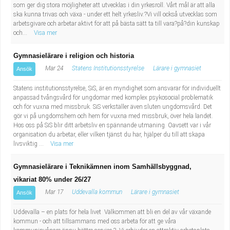
som ger dig stora möjligheter att utvecklas i din yrkesroll. Vårt mål är att alla
Industriell tillverkning
Behandlingsassistent/Socialpedagog
ska kunna trivas och växa - under ett helt yrkesliv.?Vi vill också utvecklas som
arbetsgivare och arbetar aktivt för att på bästa sätt ta till vara?på?din kunskap
och...
Visa mer
Installation, drift, underhåll
Tandsköterska
Gymnasielärare i religion och historia
Kropps- och skönhetsvård
Budbilsförare
Mar 24
Statens Institutionsstyrelse
Lärare i gymnasiet
Ansök
Kultur, media, design
Tidningsbud/Tidningsdistributör
Statens institutionsstyrelse, SiS, är en myndighet som ansvarar för individuellt
anpassad tvångsvård för ungdomar med komplex psykosocial problematik
och för vuxna med missbruk. SiS verkställer även sluten ungdomsvård. Det
Militärt arbete
Lärare i fritidshem/Fritidspedagog
gör vi på ungdomshem och hem för vuxna med missbruk, över hela landet.
Hos oss på SiS blir ditt arbetsliv en spännande utmaning. Oavsett var i vår
Naturbruk
Taxiförare/Taxichaufför
organisation du arbetar, eller vilken tjänst du har, hjälper du till att skapa
livsviktig ...
Visa mer
Naturvetenskapligt arbete
Läkarsekreterare/Vårdadmin/Medicinsk
Gymnasielärare i Teknikämnen inom Samhällsbyggnad,
vikariat 80% under 26/27
sekreterare
Pedagogiskt arbete
Mar 17
Uddevalla kommun
Lärare i gymnasiet
Ansök
Lastbilsförare m.fl.
Sanering och renhållning
Uddevalla – en plats för hela livet Välkommen att bli en del av vår växande
kommun - och att tillsammans med oss arbeta för att ge våra