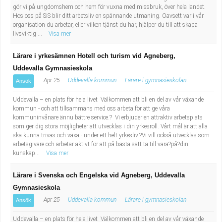
gör vi på ungdomshem och hem för vuxna med missbruk, över hela landet.
Hos oss på SiS blir ditt arbetsliv en spännande utmaning. Oavsett var i vår
organisation du arbetar, eller vilken tjänst du har, hjälper du till att skapa
livsviktig ...
Visa mer
Lärare i yrkesämnen Hotell och turism vid Agneberg,
Uddevalla Gymnasieskola
Apr 25
Uddevalla kommun
Lärare i gymnasieskolan
Ansök
Uddevalla – en plats för hela livet Välkommen att bli en del av vår växande
kommun - och att tillsammans med oss arbeta för att ge våra
kommuninvånare ännu bättre service.? Vi erbjuder en attraktiv arbetsplats
som ger dig stora möjligheter att utvecklas i din yrkesroll. Vårt mål är att alla
ska kunna trivas och växa - under ett helt yrkesliv.?Vi vill också utvecklas som
arbetsgivare och arbetar aktivt för att på bästa sätt ta till vara?på?din
kunskap...
Visa mer
Lärare i Svenska och Engelska vid Agneberg, Uddevalla
Gymnasieskola
Apr 25
Uddevalla kommun
Lärare i gymnasieskolan
Ansök
Uddevalla – en plats för hela livet Välkommen att bli en del av vår växande