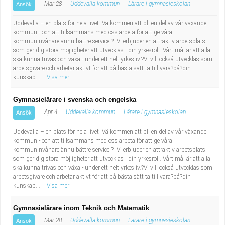
Mar 28
Uddevalla kommun
Lärare i gymnasieskolan
Ansök
Uddevalla – en plats för hela livet Välkommen att bli en del av vår växande
kommun - och att tillsammans med oss arbeta för att ge våra
kommuninvånare ännu bättre service.? Vi erbjuder en attraktiv arbetsplats
som ger dig stora möjligheter att utvecklas i din yrkesroll. Vårt mål är att alla
ska kunna trivas och växa - under ett helt yrkesliv.?Vi vill också utvecklas som
arbetsgivare och arbetar aktivt för att på bästa sätt ta till vara?på?din
kunskap...
Visa mer
Gymnasielärare i svenska och engelska
Apr 4
Uddevalla kommun
Lärare i gymnasieskolan
Ansök
Uddevalla – en plats för hela livet Välkommen att bli en del av vår växande
kommun - och att tillsammans med oss arbeta för att ge våra
kommuninvånare ännu bättre service.? Vi erbjuder en attraktiv arbetsplats
som ger dig stora möjligheter att utvecklas i din yrkesroll. Vårt mål är att alla
ska kunna trivas och växa - under ett helt yrkesliv.?Vi vill också utvecklas som
arbetsgivare och arbetar aktivt för att på bästa sätt ta till vara?på?din
kunskap...
Visa mer
Gymnasielärare inom Teknik och Matematik
Mar 28
Uddevalla kommun
Lärare i gymnasieskolan
Ansök