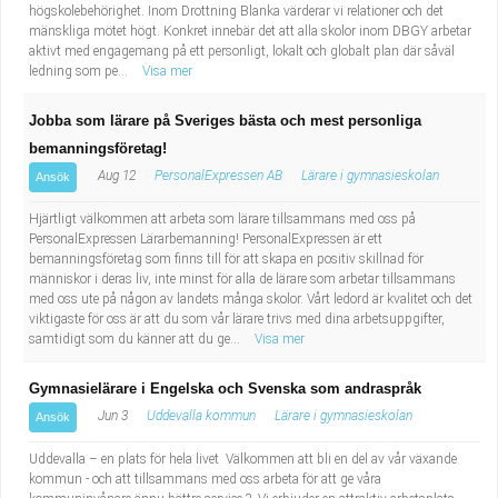
högskolebehörighet. Inom Drottning Blanka värderar vi relationer och det
mänskliga mötet högt. Konkret innebär det att alla skolor inom DBGY arbetar
aktivt med engagemang på ett personligt, lokalt och globalt plan där såväl
ledning som pe...
Visa mer
Jobba som lärare på Sveriges bästa och mest personliga
bemanningsföretag!
Aug 12
PersonalExpressen AB
Lärare i gymnasieskolan
Ansök
Hjärtligt välkommen att arbeta som lärare tillsammans med oss på
PersonalExpressen Lärarbemanning! PersonalExpressen är ett
bemanningsföretag som finns till för att skapa en positiv skillnad för
människor i deras liv, inte minst för alla de lärare som arbetar tillsammans
med oss ute på någon av landets många skolor. Vårt ledord är kvalitet och det
viktigaste för oss är att du som vår lärare trivs med dina arbetsuppgifter,
samtidigt som du känner att du ge...
Visa mer
Gymnasielärare i Engelska och Svenska som andraspråk
Jun 3
Uddevalla kommun
Lärare i gymnasieskolan
Ansök
Uddevalla – en plats för hela livet Välkommen att bli en del av vår växande
kommun - och att tillsammans med oss arbeta för att ge våra