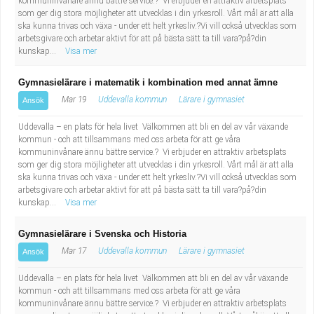
kommuninvånare ännu bättre service.? Vi erbjuder en attraktiv arbetsplats
Fastighetsskötare
Socialt arbete
som ger dig stora möjligheter att utvecklas i din yrkesroll. Vårt mål är att alla
ska kunna trivas och växa - under ett helt yrkesliv.?Vi vill också utvecklas som
arbetsgivare och arbetar aktivt för att på bästa sätt ta till vara?på?din
Informatör/Kommunikatör
Säkerhetsarbete
kunskap...
Visa mer
Brevbärare
Tekniskt arbete
Gymnasielärare i matematik i kombination med annat ämne
Mar 19
Uddevalla kommun
Lärare i gymnasiet
Ansök
Sjuksköterska, grundutbildad
Transport
Uddevalla – en plats för hela livet Välkommen att bli en del av vår växande
kommun - och att tillsammans med oss arbeta för att ge våra
Kock, storhushåll
kommuninvånare ännu bättre service.? Vi erbjuder en attraktiv arbetsplats
som ger dig stora möjligheter att utvecklas i din yrkesroll. Vårt mål är att alla
Undersköterska, vård- o specialavd. o mottagning
ska kunna trivas och växa - under ett helt yrkesliv.?Vi vill också utvecklas som
arbetsgivare och arbetar aktivt för att på bästa sätt ta till vara?på?din
kunskap...
Visa mer
Bibliotekarie
Gymnasielärare i Svenska och Historia
Administrativ assistent
Mar 17
Uddevalla kommun
Lärare i gymnasiet
Ansök
Uddevalla – en plats för hela livet Välkommen att bli en del av vår växande
Lärare i gymnasiet
kommun - och att tillsammans med oss arbeta för att ge våra
kommuninvånare ännu bättre service.? Vi erbjuder en attraktiv arbetsplats