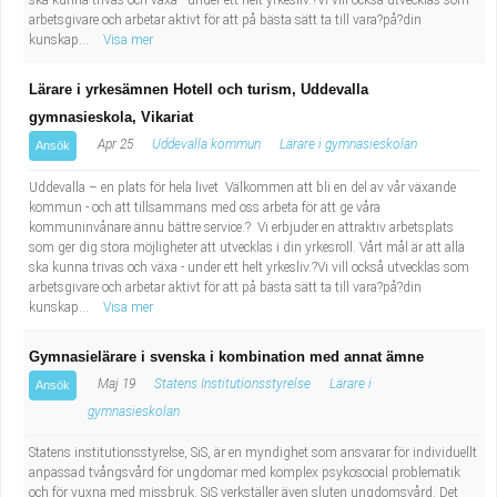
ska kunna trivas och växa - under ett helt yrkesliv.?Vi vill också utvecklas som
arbetsgivare och arbetar aktivt för att på bästa sätt ta till vara?på?din
kunskap...
Visa mer
Lärare i yrkesämnen Hotell och turism, Uddevalla
gymnasieskola, Vikariat
Apr 25
Uddevalla kommun
Lärare i gymnasieskolan
Ansök
Uddevalla – en plats för hela livet Välkommen att bli en del av vår växande
kommun - och att tillsammans med oss arbeta för att ge våra
kommuninvånare ännu bättre service.? Vi erbjuder en attraktiv arbetsplats
som ger dig stora möjligheter att utvecklas i din yrkesroll. Vårt mål är att alla
ska kunna trivas och växa - under ett helt yrkesliv.?Vi vill också utvecklas som
arbetsgivare och arbetar aktivt för att på bästa sätt ta till vara?på?din
kunskap...
Visa mer
Gymnasielärare i svenska i kombination med annat ämne
Maj 19
Statens Institutionsstyrelse
Lärare i
Ansök
gymnasieskolan
Statens institutionsstyrelse, SiS, är en myndighet som ansvarar för individuellt
anpassad tvångsvård för ungdomar med komplex psykosocial problematik
och för vuxna med missbruk. SiS verkställer även sluten ungdomsvård. Det