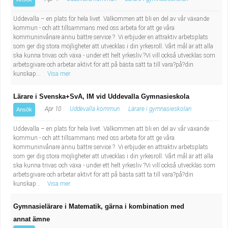
Uddevalla – en plats för hela livet Välkommen att bli en del av vår växande
kommun - och att tillsammans med oss arbeta för att ge våra
kommuninvånare ännu bättre service.? Vi erbjuder en attraktiv arbetsplats
som ger dig stora möjligheter att utvecklas i din yrkesroll. Vårt mål är att alla
ska kunna trivas och växa - under ett helt yrkesliv.?Vi vill också utvecklas som
arbetsgivare och arbetar aktivt för att på bästa sätt ta till vara?på?din
kunskap...
Visa mer
Lärare i Svenska+SvA, IM vid Uddevalla Gymnasieskola
Apr 10
Uddevalla kommun
Lärare i gymnasieskolan
Ansök
Uddevalla – en plats för hela livet Välkommen att bli en del av vår växande
kommun - och att tillsammans med oss arbeta för att ge våra
kommuninvånare ännu bättre service.? Vi erbjuder en attraktiv arbetsplats
som ger dig stora möjligheter att utvecklas i din yrkesroll. Vårt mål är att alla
ska kunna trivas och växa - under ett helt yrkesliv.?Vi vill också utvecklas som
arbetsgivare och arbetar aktivt för att på bästa sätt ta till vara?på?din
kunskap...
Visa mer
Gymnasielärare i Matematik, gärna i kombination med
annat ämne