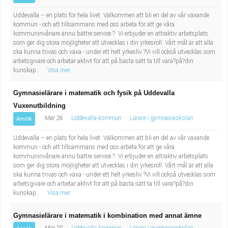
Uddevalla – en plats för hela livet Välkommen att bli en del av vår växande
kommun - och att tillsammans med oss arbeta för att ge våra
kommuninvånare ännu bättre service.? Vi erbjuder en attraktiv arbetsplats
som ger dig stora möjligheter att utvecklas i din yrkesroll. Vårt mål är att alla
ska kunna trivas och växa - under ett helt yrkesliv.?Vi vill också utvecklas som
arbetsgivare och arbetar aktivt för att på bästa sätt ta till vara?på?din
kunskap...
Visa mer
Gymnasielärare i matematik och fysik på Uddevalla
Vuxenutbildning
Mar 26
Uddevalla kommun
Lärare i gymnasieskolan
Ansök
Uddevalla – en plats för hela livet Välkommen att bli en del av vår växande
kommun - och att tillsammans med oss arbeta för att ge våra
kommuninvånare ännu bättre service.? Vi erbjuder en attraktiv arbetsplats
som ger dig stora möjligheter att utvecklas i din yrkesroll. Vårt mål är att alla
ska kunna trivas och växa - under ett helt yrkesliv.?Vi vill också utvecklas som
arbetsgivare och arbetar aktivt för att på bästa sätt ta till vara?på?din
kunskap...
Visa mer
Gymnasielärare i matematik i kombination med annat ämne