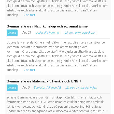
som ger dig stora möjligheter att utvecklas i din yrkesroll. Vårt mål är att alla
ska kunna trivas och växa - under ett helt yrkesliv.?Vi vill också utvecklas som
arbetsgivare och arbetar aktivt för att på bästa sätt ta till vara?på?din
kunskap...
Visa mer
Gymnasielärare i Naturkunskap och ev. annat ämne
Aug 21
Uddevalla kommun
Lärare i gymnasieskolan
Ansök
Uddevalla – en plats för hela livet Välkommen att bli en del av vår växande
kommun - och att tillsammans med oss arbeta för att ge våra
kommuninvånare ännu bättre service.? Vi erbjuder en attraktiv arbetsplats
som ger dig stora möjligheter att utvecklas i din yrkesroll. Vårt mål är att alla
ska kunna trivas och växa - under ett helt yrkesliv.?Vi vill också utvecklas som
arbetsgivare och arbetar aktivt för att på bästa sätt ta till vara?på?din
kunskap...
Visa mer
Gymnasielärare Matematik 5 Fysik 2 och ENG 7
Aug 5
Edukatus Alliance AB
Lärare i gymnasieskolan
Ansök
ekniska Gymnasiet är skolan där kunskap möter teknik i en ambitiös och
framtidsinriktad skolkultur. Vi kombinerar teoretisk bildning med praktisk
teknisk kompetens och starkt fokus på personlig utveckling. Här präglas
undervisningen av engagerade lärare, moderna verktyg och tydlig struktur –