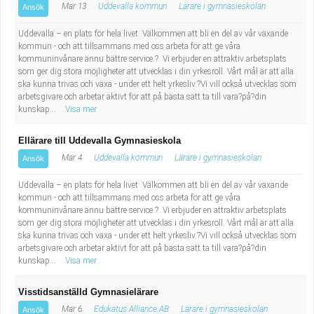
Mar 13
Uddevalla kommun
Lärare i gymnasieskolan
Ansök
Uddevalla – en plats för hela livet Välkommen att bli en del av vår växande
kommun - och att tillsammans med oss arbeta för att ge våra
kommuninvånare ännu bättre service.? Vi erbjuder en attraktiv arbetsplats
som ger dig stora möjligheter att utvecklas i din yrkesroll. Vårt mål är att alla
ska kunna trivas och växa - under ett helt yrkesliv.?Vi vill också utvecklas som
arbetsgivare och arbetar aktivt för att på bästa sätt ta till vara?på?din
kunskap...
Visa mer
Ellärare till Uddevalla Gymnasieskola
Mar 4
Uddevalla kommun
Lärare i gymnasieskolan
Ansök
Uddevalla – en plats för hela livet Välkommen att bli en del av vår växande
kommun - och att tillsammans med oss arbeta för att ge våra
kommuninvånare ännu bättre service.? Vi erbjuder en attraktiv arbetsplats
som ger dig stora möjligheter att utvecklas i din yrkesroll. Vårt mål är att alla
ska kunna trivas och växa - under ett helt yrkesliv.?Vi vill också utvecklas som
arbetsgivare och arbetar aktivt för att på bästa sätt ta till vara?på?din
kunskap...
Visa mer
Visstidsanställd Gymnasielärare
Mar 6
Edukatus Alliance AB
Lärare i gymnasieskolan
Ansök