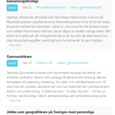
bemanningsföretag!
Sep 12
PersonalExpressen AB
Lärare i gymnasieskolan
Ansök
Hjärtligt välkommen att arbeta som lärarvikarie tillsammans med oss på
PersonalExpressen Lärarbemanning! PersonalExpressen finns till för att skapa
en positiv skillnad för människor i deras liv, inte minst för alla de lärarvikarier
som arbetar tillsammans med oss ute på någon av landets många skolor. Vårt
ledord är kvalitet och det viktigaste för oss är att du som vår lärarvikarie trivs
med dina arbetsuppgifter, samtidigt som du känner att du ges möjlighe...
Visa mer
Gymnasielärare
Sep 13
Edukatos AB
Lärare i gymnasieskolan
Ansök
Tekniska Gymnasiet är skolan som kombinerar kunskap och teknik i en
ambitiös skolkultur. Genom vårt upplägg får eleverna stor bildning, teknisk
kompetens och personlig utveckling. Nu söker vi en utbildad lärare som vill
vara med och utveckla våra elever och som har kreativitet och nytänkande som
ledord i sin undervisning. Vi söker dig som: - Vi söker dig som: - Vill lära ut
historia, naturkunskap, teknik, entreprenörskap och samhällskunskap på et...
Visa mer
Jobba som geografilärare på Sveriges mest personliga