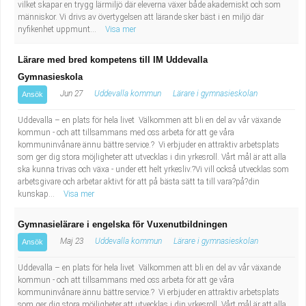
vilket skapar en trygg lärmiljö där eleverna växer både akademiskt och som
människor. Vi drivs av övertygelsen att lärande sker bäst i en miljö där
nyfikenhet uppmunt...
Visa mer
Lärare med bred kompetens till IM Uddevalla
Gymnasieskola
Jun 27
Uddevalla kommun
Lärare i gymnasieskolan
Ansök
Uddevalla – en plats för hela livet Välkommen att bli en del av vår växande
kommun - och att tillsammans med oss arbeta för att ge våra
kommuninvånare ännu bättre service.? Vi erbjuder en attraktiv arbetsplats
som ger dig stora möjligheter att utvecklas i din yrkesroll. Vårt mål är att alla
ska kunna trivas och växa - under ett helt yrkesliv.?Vi vill också utvecklas som
arbetsgivare och arbetar aktivt för att på bästa sätt ta till vara?på?din
kunskap...
Visa mer
Gymnasielärare i engelska för Vuxenutbildningen
Maj 23
Uddevalla kommun
Lärare i gymnasieskolan
Ansök
Uddevalla – en plats för hela livet Välkommen att bli en del av vår växande
kommun - och att tillsammans med oss arbeta för att ge våra
kommuninvånare ännu bättre service.? Vi erbjuder en attraktiv arbetsplats
som ger dig stora möjligheter att utvecklas i din yrkesroll. Vårt mål är att alla