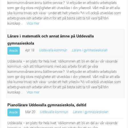
kommuninvånare ännu bättre service.? Vi erbjuder en attraktiv arbetsplats
som ger dig stora möjligheter att utvecklas i din yrkesroll. Vårt mål är att alla
ska kunna trivas och växa - under ett helt yrkesliv.?Vi vill också utvecklas som
arbetsgivare och arbetar aktivt för att på bästa sätt ta till vara?på?din
kunskap...
Visa mer
Lärare i matematik och annat ämne på Uddevalla
gymnasieskola
Apr 18
Uddevalla kommun
Lärare i gymnasieskolan
Ansök
Uddevalla – en plats för hela livet Välkommen att bli en del av vår växande
kommun - och att tillsammans med oss arbeta för att ge våra
kommuninvånare ännu bättre service.? Vi erbjuder en attraktiv arbetsplats
som ger dig stora möjligheter att utvecklas i din yrkesroll. Vårt mål är att alla
ska kunna trivas och växa - under ett helt yrkesliv.?Vi vill också utvecklas som
arbetsgivare och arbetar aktivt för att på bästa sätt ta till vara?på?din
kunskap...
Visa mer
Pianolärare Uddevalla gymnasieskola, deltid
Mar 20
Uddevalla kommun
Lärare i gymnasieskolan
Ansök
Uddevalla – en plats för hela livet Välkommen att bli en del av vår växande