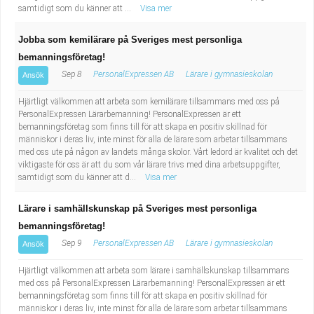
samtidigt som du känner att ...
Visa mer
Jobba som kemilärare på Sveriges mest personliga
bemanningsföretag!
Sep 8
PersonalExpressen AB
Lärare i gymnasieskolan
Ansök
Hjärtligt välkommen att arbeta som kemilärare tillsammans med oss på
PersonalExpressen Lärarbemanning! PersonalExpressen är ett
bemanningsföretag som finns till för att skapa en positiv skillnad för
människor i deras liv, inte minst för alla de lärare som arbetar tillsammans
med oss ute på någon av landets många skolor. Vårt ledord är kvalitet och det
viktigaste för oss är att du som vår lärare trivs med dina arbetsuppgifter,
samtidigt som du känner att d...
Visa mer
Lärare i samhällskunskap på Sveriges mest personliga
bemanningsföretag!
Sep 9
PersonalExpressen AB
Lärare i gymnasieskolan
Ansök
Hjärtligt välkommen att arbeta som lärare i samhällskunskap tillsammans
med oss på PersonalExpressen Lärarbemanning! PersonalExpressen är ett
bemanningsföretag som finns till för att skapa en positiv skillnad för
människor i deras liv, inte minst för alla de lärare som arbetar tillsammans