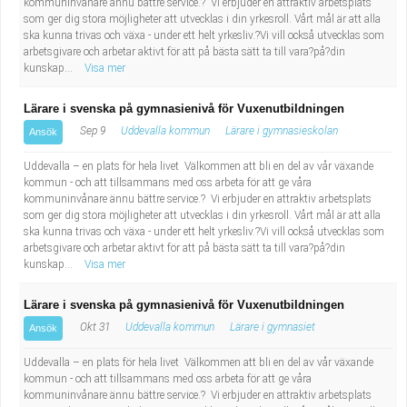
kommuninvånare ännu bättre service.? Vi erbjuder en attraktiv arbetsplats
som ger dig stora möjligheter att utvecklas i din yrkesroll. Vårt mål är att alla
ska kunna trivas och växa - under ett helt yrkesliv.?Vi vill också utvecklas som
arbetsgivare och arbetar aktivt för att på bästa sätt ta till vara?på?din
kunskap...
Visa mer
Lärare i svenska på gymnasienivå för Vuxenutbildningen
Sep 9
Uddevalla kommun
Lärare i gymnasieskolan
Ansök
Uddevalla – en plats för hela livet Välkommen att bli en del av vår växande
kommun - och att tillsammans med oss arbeta för att ge våra
kommuninvånare ännu bättre service.? Vi erbjuder en attraktiv arbetsplats
som ger dig stora möjligheter att utvecklas i din yrkesroll. Vårt mål är att alla
ska kunna trivas och växa - under ett helt yrkesliv.?Vi vill också utvecklas som
arbetsgivare och arbetar aktivt för att på bästa sätt ta till vara?på?din
kunskap...
Visa mer
Lärare i svenska på gymnasienivå för Vuxenutbildningen
Okt 31
Uddevalla kommun
Lärare i gymnasiet
Ansök
Uddevalla – en plats för hela livet Välkommen att bli en del av vår växande
kommun - och att tillsammans med oss arbeta för att ge våra
kommuninvånare ännu bättre service.? Vi erbjuder en attraktiv arbetsplats