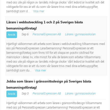
med oss ute på någon av landets många skolor. Vårt ledord är kvalitet och det
viktigaste för oss är att du som vår lärare trivs med dina arbetsuppgifter,
samtidigt som d...
Visa mer
Lärare i webbutveckling 1 och 2 på Sveriges bästa
bemanningsföretag!
Sep 6
PersonalExpressen AB
Lärare i gymnasieskolan
Ansök
Hjärtligt välkommen att arbeta som lärare i webbutveckling tillsammans med
oss på PersonalExpressen Lärarbemanning! PersonalExpressen är ett
bemanningsföretag som finns till för att skapa en positiv skillnad för
människor i deras liv, inte minst för alla de lärare som arbetar tillsammans
med oss ute på någon av landets många skolor. Vårt ledord är kvalitet och det
viktigaste för oss är att du som vår lärare trivs med dina arbetsuppgifter,
samtidigt som du...
Visa mer
Jobba som lärare i gränssnittsdesign på Sveriges bästa
bemanningsföretag!
Sep 3
PersonalExpressen AB
Lärare i gymnasieskolan
Ansök
Hjärtligt välkommen att arbeta som lärare i gränssnittsdesign tillsammans
med oss på PersonalExpressen Lärarbemanning! PersonalExpressen är ett