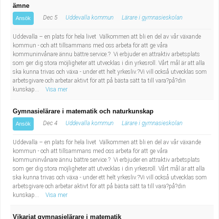
ämne
Dec 5
Uddevalla kommun
Lärare i gymnasieskolan
Ansök
Uddevalla – en plats för hela livet Välkommen att bli en del av vår växande
kommun - och att tillsammans med oss arbeta för att ge våra
kommuninvånare ännu bättre service.? Vi erbjuder en attraktiv arbetsplats
som ger dig stora möjligheter att utvecklas i din yrkesroll. Vårt mål är att alla
ska kunna trivas och växa - under ett helt yrkesliv.?Vi vill också utvecklas som
arbetsgivare och arbetar aktivt för att på bästa sätt ta till vara?på?din
kunskap...
Visa mer
Gymnasielärare i matematik och naturkunskap
Dec 4
Uddevalla kommun
Lärare i gymnasieskolan
Ansök
Uddevalla – en plats för hela livet Välkommen att bli en del av vår växande
kommun - och att tillsammans med oss arbeta för att ge våra
kommuninvånare ännu bättre service.? Vi erbjuder en attraktiv arbetsplats
som ger dig stora möjligheter att utvecklas i din yrkesroll. Vårt mål är att alla
ska kunna trivas och växa - under ett helt yrkesliv.?Vi vill också utvecklas som
arbetsgivare och arbetar aktivt för att på bästa sätt ta till vara?på?din
kunskap...
Visa mer
Vikariat gymnasielärare i matematik