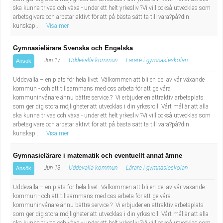
ska kunna trivas och växa - under ett helt yrkesliv.?Vi vill också utvecklas som
arbetsgivare och arbetar aktivt för att på bästa sätt ta till vara?på?din
kunskap...
Visa mer
Gymnasielärare Svenska och Engelska
Jun 17
Uddevalla kommun
Lärare i gymnasieskolan
Ansök
Uddevalla – en plats för hela livet Välkommen att bli en del av vår växande
kommun - och att tillsammans med oss arbeta för att ge våra
kommuninvånare ännu bättre service.? Vi erbjuder en attraktiv arbetsplats
som ger dig stora möjligheter att utvecklas i din yrkesroll. Vårt mål är att alla
ska kunna trivas och växa - under ett helt yrkesliv.?Vi vill också utvecklas som
arbetsgivare och arbetar aktivt för att på bästa sätt ta till vara?på?din
kunskap...
Visa mer
Gymnasielärare i matematik och eventuellt annat ämne
Jun 13
Uddevalla kommun
Lärare i gymnasieskolan
Ansök
Uddevalla – en plats för hela livet Välkommen att bli en del av vår växande
kommun - och att tillsammans med oss arbeta för att ge våra
kommuninvånare ännu bättre service.? Vi erbjuder en attraktiv arbetsplats
som ger dig stora möjligheter att utvecklas i din yrkesroll. Vårt mål är att alla