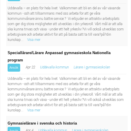
Uddevalla – en plats för hela livet Välkommen att bli en del av vår växande
kommun - och att tillsammans med oss arbeta för att ge våra
kommuninvånare ännu bättre service.? Vi erbjuder en attraktiv arbetsplats
som ger dig stora möjligheter att utvecklas i din yrkesroll. Vårt mål är att alla
ska kunna trivas och växa - under ett helt yrkesliv.?Vi vill också utvecklas som
arbetsgivare och arbetar aktivt för att på bästa sätt ta till vara?på?din
kunskap...
Visa mer
Speciallärare/Lärare Anpassad gymnasieskola Nationella
program
Apr 22
Uddevalla kommun
Lärare i gymnasieskolan
Ansök
Uddevalla – en plats för hela livet Välkommen att bli en del av vår växande
kommun - och att tillsammans med oss arbeta för att ge våra
kommuninvånare ännu bättre service.? Vi erbjuder en attraktiv arbetsplats
som ger dig stora möjligheter att utvecklas i din yrkesroll. Vårt mål är att alla
ska kunna trivas och växa - under ett helt yrkesliv.?Vi vill också utvecklas som
arbetsgivare och arbetar aktivt för att på bästa sätt ta till vara?på?din
kunskap...
Visa mer
Gymnasielärare i svenska och historia
Apr 4
Uddevalla kommun
Lärare i gymnasieskolan
Ansök