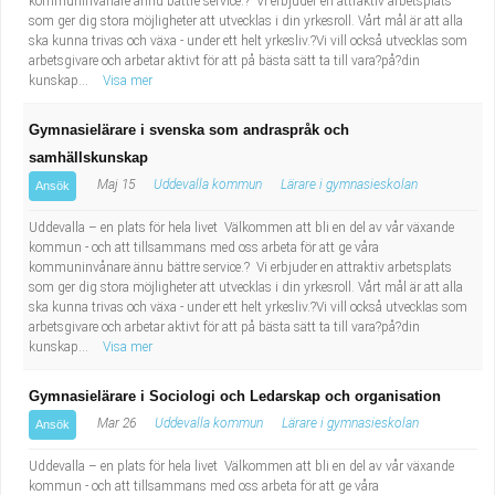
kommuninvånare ännu bättre service.? Vi erbjuder en attraktiv arbetsplats
som ger dig stora möjligheter att utvecklas i din yrkesroll. Vårt mål är att alla
ska kunna trivas och växa - under ett helt yrkesliv.?Vi vill också utvecklas som
arbetsgivare och arbetar aktivt för att på bästa sätt ta till vara?på?din
kunskap...
Visa mer
Gymnasielärare i svenska som andraspråk och
samhällskunskap
Maj 15
Uddevalla kommun
Lärare i gymnasieskolan
Ansök
Uddevalla – en plats för hela livet Välkommen att bli en del av vår växande
kommun - och att tillsammans med oss arbeta för att ge våra
kommuninvånare ännu bättre service.? Vi erbjuder en attraktiv arbetsplats
som ger dig stora möjligheter att utvecklas i din yrkesroll. Vårt mål är att alla
ska kunna trivas och växa - under ett helt yrkesliv.?Vi vill också utvecklas som
arbetsgivare och arbetar aktivt för att på bästa sätt ta till vara?på?din
kunskap...
Visa mer
Gymnasielärare i Sociologi och Ledarskap och organisation
Mar 26
Uddevalla kommun
Lärare i gymnasieskolan
Ansök
Uddevalla – en plats för hela livet Välkommen att bli en del av vår växande
kommun - och att tillsammans med oss arbeta för att ge våra