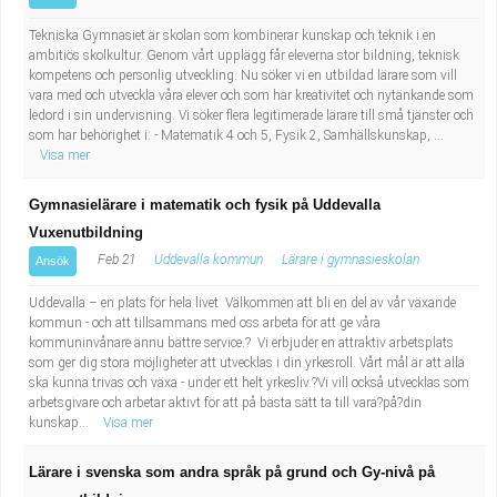
Tekniska Gymnasiet är skolan som kombinerar kunskap och teknik i en
ambitiös skolkultur. Genom vårt upplägg får eleverna stor bildning, teknisk
kompetens och personlig utveckling. Nu söker vi en utbildad lärare som vill
vara med och utveckla våra elever och som har kreativitet och nytänkande som
ledord i sin undervisning. Vi söker flera legitimerade lärare till små tjänster och
som har behörighet i: - Matematik 4 och 5, Fysik 2, Samhällskunskap, ...
Visa mer
Gymnasielärare i matematik och fysik på Uddevalla
Vuxenutbildning
Feb 21
Uddevalla kommun
Lärare i gymnasieskolan
Ansök
Uddevalla – en plats för hela livet Välkommen att bli en del av vår växande
kommun - och att tillsammans med oss arbeta för att ge våra
kommuninvånare ännu bättre service.? Vi erbjuder en attraktiv arbetsplats
som ger dig stora möjligheter att utvecklas i din yrkesroll. Vårt mål är att alla
ska kunna trivas och växa - under ett helt yrkesliv.?Vi vill också utvecklas som
arbetsgivare och arbetar aktivt för att på bästa sätt ta till vara?på?din
kunskap...
Visa mer
Lärare i svenska som andra språk på grund och Gy-nivå på