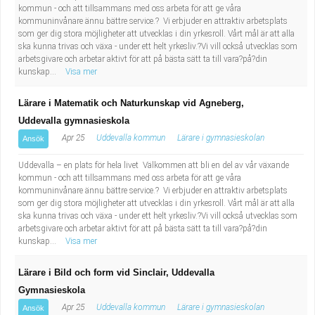
kommun - och att tillsammans med oss arbeta för att ge våra
kommuninvånare ännu bättre service.? Vi erbjuder en attraktiv arbetsplats
som ger dig stora möjligheter att utvecklas i din yrkesroll. Vårt mål är att alla
ska kunna trivas och växa - under ett helt yrkesliv.?Vi vill också utvecklas som
arbetsgivare och arbetar aktivt för att på bästa sätt ta till vara?på?din
kunskap...
Visa mer
Lärare i Matematik och Naturkunskap vid Agneberg,
Uddevalla gymnasieskola
Apr 25
Uddevalla kommun
Lärare i gymnasieskolan
Ansök
Uddevalla – en plats för hela livet Välkommen att bli en del av vår växande
kommun - och att tillsammans med oss arbeta för att ge våra
kommuninvånare ännu bättre service.? Vi erbjuder en attraktiv arbetsplats
som ger dig stora möjligheter att utvecklas i din yrkesroll. Vårt mål är att alla
ska kunna trivas och växa - under ett helt yrkesliv.?Vi vill också utvecklas som
arbetsgivare och arbetar aktivt för att på bästa sätt ta till vara?på?din
kunskap...
Visa mer
Lärare i Bild och form vid Sinclair, Uddevalla
Gymnasieskola
Apr 25
Uddevalla kommun
Lärare i gymnasieskolan
Ansök