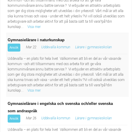
kommun - och att tillsammans med oss arbeta för att ge våra
kommuninvånare ännu bättre service.? Vi erbjuder en attraktiv arbetsplats
som ger dig stora möjligheter att utvecklas i din yrkesroll. Vårt mål är att alla
ska kunna trivas och växa - under ett helt yrkesliv.?Vi vill också utvecklas som
arbetsgivare och arbetar aktivt för att på bästa sätt ta till vara?på?din
kunskap...
Visa mer
Gymnasielärare i naturkunskap
Mar 22
Uddevalla kommun
Lärare i gymnasieskolan
Ansök
Uddevalla – en plats för hela livet Välkommen att bli en del av vår växande
kommun - och att tillsammans med oss arbeta för att ge våra
kommuninvånare ännu bättre service.? Vi erbjuder en attraktiv arbetsplats
som ger dig stora möjligheter att utvecklas i din yrkesroll. Vårt mål är att alla
ska kunna trivas och växa - under ett helt yrkesliv.?Vi vill också utvecklas som
arbetsgivare och arbetar aktivt för att på bästa sätt ta till vara?på?din
kunskap...
Visa mer
Gymnasielärare i engelska och svenska och/eller svenska
som andraspråk
Mar 26
Uddevalla kommun
Lärare i gymnasieskolan
Ansök
Uddevalla – en plats för hela livet Välkommen att bli en del av vår växande