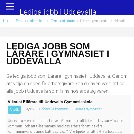
Yrkesområden
Populära jobb
Lediga jobb i Uddevalla
Hem
›
Pedagogiskt arbete
›
Gymnasielärare
›
Lärare i gymnasiet
- Uddevalla
Administration, ekonomi, juridik
Undersköterska, hemtjänst och äldreboende
Bygg och anläggning
Städare/Lokalvårdare
LEDIGA JOBB SOM
LÄRARE I GYMNASIET I
Chefer och verksamhetsledare
Barnskötare
UDDEVALLA
Data/IT
Lärare i förskola/Förskollärare
Se lediga jobb som Lärare i gymnasiet i Uddevalla. Genom
Försäljning, inköp, marknadsföring
Lagerarbetare
att välja en specifik arbetsgivare kan du även välja att se
alla jobb i Uddevalla som finns hos arbetsgivaren.
Hantverksyrken
Bussförare/Busschaufför
Vikariat Ellärare till Uddevalla Gymnasieskola
Apr 9
Uddevalla kommun
Lärare i gymnasiet
Hotell, restaurang, storhushåll
Elevassistent
Ansök
Uddevalla – en plats för hela livet Välkommen att bli en del av vår växande
Hälso- och sjukvård
Personlig assistent
kommun - och att tillsammans med oss arbeta för att ge våra
kommuninvånare ännu bättre service.? Vi erbjuder en attraktiv arbetsplats