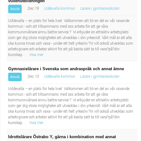
vuxenutbildningen
Dec 19
Uddevalla kommun
Lärare i gymnasieskolan
Ansök
Uddevalla – en plats för hela livet Välkommen att bli en del av vår växande
kommun - och att tillsammans med oss arbeta för att ge våra
kommuninvånare ännu bättre service.? Vi erbjuder en attraktiv arbetsplats
som ger dig stora möjligheter att utvecklas i din yrkesroll. Vårt mål är att alla
ska kunna trivas och växa - under ett helt yrkesliv.?Vi vill också utvecklas som
arbetsgivare och arbetar aktivt för att på bästa sätt ta till vara?på?din
kunskap...
Visa mer
Gymnasielärare i Svenska som andraspråk och annat ämne
Dec 13
Uddevalla kommun
Lärare i gymnasieskolan
Ansök
Uddevalla – en plats för hela livet Välkommen att bli en del av vår växande
kommun - och att tillsammans med oss arbeta för att ge våra
kommuninvånare ännu bättre service.? Vi erbjuder en attraktiv arbetsplats
som ger dig stora möjligheter att utvecklas i din yrkesroll. Vårt mål är att alla
ska kunna trivas och växa - under ett helt yrkesliv.?Vi vill också utvecklas som
arbetsgivare och arbetar aktivt för att på bästa sätt ta till vara?på?din
kunskap...
Visa mer
Idrottslärare Östrabo Y, gärna i kombination med annat