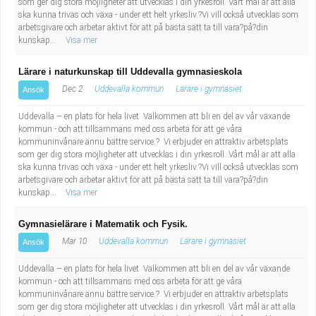
som ger dig stora möjligheter att utvecklas i din yrkesroll. Vårt mål är att alla
ska kunna trivas och växa - under ett helt yrkesliv.?Vi vill också utvecklas som
arbetsgivare och arbetar aktivt för att på bästa sätt ta till vara?på?din
kunskap...
Visa mer
Lärare i naturkunskap till Uddevalla gymnasieskola
Dec 2
Uddevalla kommun
Lärare i gymnasiet
Ansök
Uddevalla – en plats för hela livet Välkommen att bli en del av vår växande
kommun - och att tillsammans med oss arbeta för att ge våra
kommuninvånare ännu bättre service.? Vi erbjuder en attraktiv arbetsplats
som ger dig stora möjligheter att utvecklas i din yrkesroll. Vårt mål är att alla
ska kunna trivas och växa - under ett helt yrkesliv.?Vi vill också utvecklas som
arbetsgivare och arbetar aktivt för att på bästa sätt ta till vara?på?din
kunskap...
Visa mer
Gymnasielärare i Matematik och Fysik.
Mar 10
Uddevalla kommun
Lärare i gymnasiet
Ansök
Uddevalla – en plats för hela livet Välkommen att bli en del av vår växande
kommun - och att tillsammans med oss arbeta för att ge våra
kommuninvånare ännu bättre service.? Vi erbjuder en attraktiv arbetsplats
som ger dig stora möjligheter att utvecklas i din yrkesroll. Vårt mål är att alla