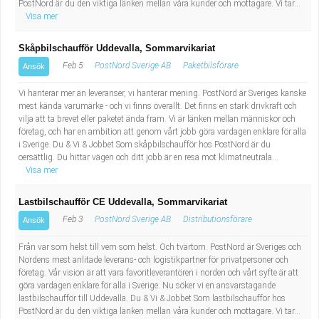
PostNord är du den viktiga länken mellan våra kunder och mottagare. Vi tar...
Fastighetsskötare
Socialt arbete
Visa mer
Informatör/Kommunikatör
Säkerhetsarbete
Skåpbilschaufför Uddevalla, Sommarvikariat
Feb 5
PostNord Sverige AB
Paketbilsförare
Ansök
Brevbärare
Tekniskt arbete
Vi hanterar mer än leveranser, vi hanterar mening. PostNord är Sveriges kanske
mest kända varumärke - och vi finns överallt. Det finns en stark drivkraft och
Sjuksköterska, grundutbildad
Transport
vilja att ta brevet eller paketet ända fram. Vi är länken mellan människor och
företag, och har en ambition att genom vårt jobb göra vardagen enklare för alla
i Sverige. Du & Vi & Jobbet Som skåpbilschaufför hos PostNord är du
Kock, storhushåll
oersättlig. Du hittar vägen och ditt jobb är en resa mot klimatneutrala...
Visa mer
Undersköterska, vård- o specialavd. o mottagning
Lastbilschaufför CE Uddevalla, Sommarvikariat
Bibliotekarie
Feb 3
PostNord Sverige AB
Distributionsförare
Ansök
Från var som helst till vem som helst. Och tvärtom. PostNord är Sveriges och
Administrativ assistent
Nordens mest anlitade leverans- och logistikpartner för privatpersoner och
företag. Vår vision är att vara favoritleverantören i norden och vårt syfte är att
Lärare i gymnasiet
göra vardagen enklare för alla i Sverige. Nu söker vi en ansvarstagande
lastbilschaufför till Uddevalla. Du & Vi & Jobbet Som lastbilschaufför hos
PostNord är du den viktiga länken mellan våra kunder och mottagare. Vi tar...