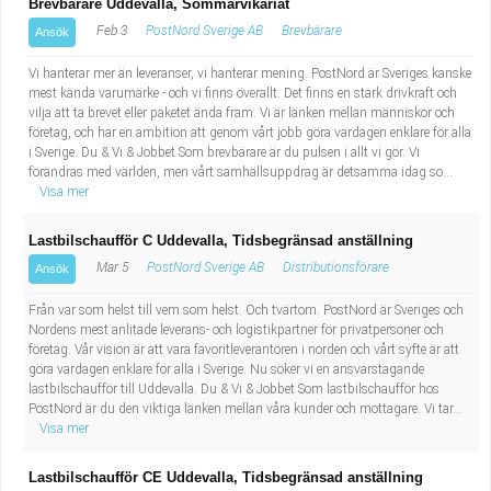
Brevbärare Uddevalla, Sommarvikariat
Feb 3
PostNord Sverige AB
Brevbärare
Ansök
Vi hanterar mer än leveranser, vi hanterar mening. PostNord är Sveriges kanske
mest kända varumärke - och vi finns överallt. Det finns en stark drivkraft och
vilja att ta brevet eller paketet ända fram. Vi är länken mellan människor och
företag, och har en ambition att genom vårt jobb göra vardagen enklare för alla
i Sverige. Du & Vi & Jobbet Som brevbärare är du pulsen i allt vi gör. Vi
förändras med världen, men vårt samhällsuppdrag är detsamma idag so...
Visa mer
Lastbilschaufför C Uddevalla, Tidsbegränsad anställning
Mar 5
PostNord Sverige AB
Distributionsförare
Ansök
Från var som helst till vem som helst. Och tvärtom. PostNord är Sveriges och
Nordens mest anlitade leverans- och logistikpartner för privatpersoner och
företag. Vår vision är att vara favoritleverantören i norden och vårt syfte är att
göra vardagen enklare för alla i Sverige. Nu söker vi en ansvarstagande
lastbilschaufför till Uddevalla. Du & Vi & Jobbet Som lastbilschaufför hos
PostNord är du den viktiga länken mellan våra kunder och mottagare. Vi tar...
Visa mer
Lastbilschaufför CE Uddevalla, Tidsbegränsad anställning