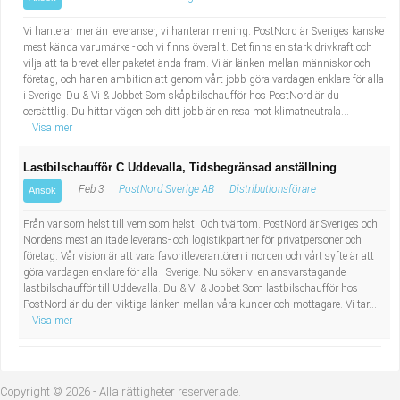
Vi hanterar mer än leveranser, vi hanterar mening. PostNord är Sveriges kanske
mest kända varumärke - och vi finns överallt. Det finns en stark drivkraft och
vilja att ta brevet eller paketet ända fram. Vi är länken mellan människor och
företag, och har en ambition att genom vårt jobb göra vardagen enklare för alla
i Sverige. Du & Vi & Jobbet Som skåpbilschaufför hos PostNord är du
oersättlig. Du hittar vägen och ditt jobb är en resa mot klimatneutrala...
Visa mer
Lastbilschaufför C Uddevalla, Tidsbegränsad anställning
Feb 3
PostNord Sverige AB
Distributionsförare
Ansök
Från var som helst till vem som helst. Och tvärtom. PostNord är Sveriges och
Nordens mest anlitade leverans- och logistikpartner för privatpersoner och
företag. Vår vision är att vara favoritleverantören i norden och vårt syfte är att
göra vardagen enklare för alla i Sverige. Nu söker vi en ansvarstagande
lastbilschaufför till Uddevalla. Du & Vi & Jobbet Som lastbilschaufför hos
PostNord är du den viktiga länken mellan våra kunder och mottagare. Vi tar...
Visa mer
Copyright © 2026 - Alla rättigheter reserverade.