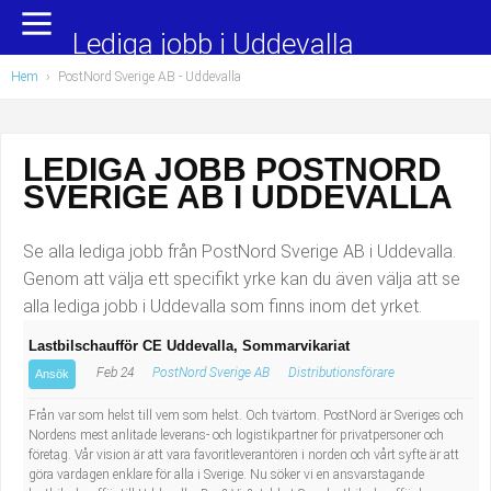
Yrkesområden
Populära jobb
Lediga jobb i Uddevalla
Hem
›
PostNord Sverige AB - Uddevalla
Administration, ekonomi, juridik
Undersköterska, hemtjänst och äldreboende
Bygg och anläggning
Städare/Lokalvårdare
LEDIGA JOBB POSTNORD
SVERIGE AB I UDDEVALLA
Chefer och verksamhetsledare
Barnskötare
Data/IT
Lärare i förskola/Förskollärare
Se alla lediga jobb från PostNord Sverige AB i Uddevalla.
Genom att välja ett specifikt yrke kan du även välja att se
Försäljning, inköp, marknadsföring
Lagerarbetare
alla lediga jobb i Uddevalla som finns inom det yrket.
Lastbilschaufför CE Uddevalla, Sommarvikariat
Hantverksyrken
Bussförare/Busschaufför
Feb 24
PostNord Sverige AB
Distributionsförare
Ansök
Hotell, restaurang, storhushåll
Elevassistent
Från var som helst till vem som helst. Och tvärtom. PostNord är Sveriges och
Nordens mest anlitade leverans- och logistikpartner för privatpersoner och
företag. Vår vision är att vara favoritleverantören i norden och vårt syfte är att
Hälso- och sjukvård
Personlig assistent
göra vardagen enklare för alla i Sverige. Nu söker vi en ansvarstagande