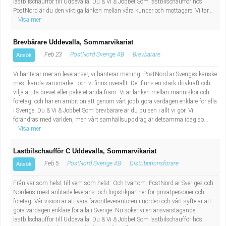
lastbilschaufför till Uddevalla. Du & Vi & Jobbet Som lastbilschaufför hos
Industriell tillverkning
Behandlingsassistent/Socialpedagog
PostNord är du den viktiga länken mellan våra kunder och mottagare. Vi tar...
Visa mer
Installation, drift, underhåll
Tandsköterska
Brevbärare Uddevalla, Sommarvikariat
Feb 23
PostNord Sverige AB
Brevbärare
Ansök
Kropps- och skönhetsvård
Budbilsförare
Vi hanterar mer än leveranser, vi hanterar mening. PostNord är Sveriges kanske
Kultur, media, design
Tidningsbud/Tidningsdistributör
mest kända varumärke - och vi finns överallt. Det finns en stark drivkraft och
vilja att ta brevet eller paketet ända fram. Vi är länken mellan människor och
företag, och har en ambition att genom vårt jobb göra vardagen enklare för alla
Militärt arbete
Lärare i fritidshem/Fritidspedagog
i Sverige. Du & Vi & Jobbet Som brevbärare är du pulsen i allt vi gör. Vi
förändras med världen, men vårt samhällsuppdrag är detsamma idag so...
Visa mer
Naturbruk
Taxiförare/Taxichaufför
Lastbilschaufför C Uddevalla, Sommarvikariat
Naturvetenskapligt arbete
Läkarsekreterare/Vårdadmin/Medicinsk
Feb 5
PostNord Sverige AB
Distributionsförare
Ansök
sekreterare
Pedagogiskt arbete
Från var som helst till vem som helst. Och tvärtom. PostNord är Sveriges och
Nordens mest anlitade leverans- och logistikpartner för privatpersoner och
företag. Vår vision är att vara favoritleverantören i norden och vårt syfte är att
Lastbilsförare m.fl.
Sanering och renhållning
göra vardagen enklare för alla i Sverige. Nu söker vi en ansvarstagande
lastbilschaufför till Uddevalla. Du & Vi & Jobbet Som lastbilschaufför hos