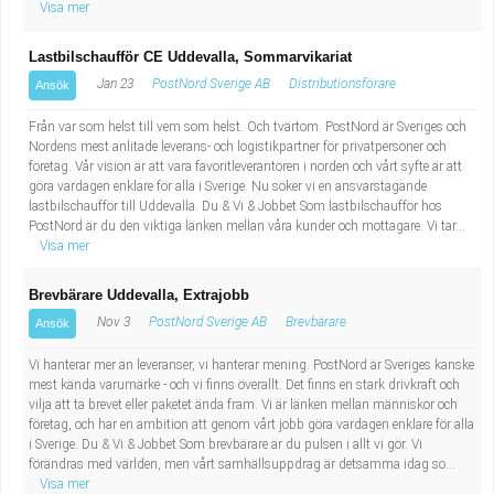
Visa mer
Lastbilschaufför CE Uddevalla, Sommarvikariat
Jan 23
PostNord Sverige AB
Distributionsförare
Ansök
Från var som helst till vem som helst. Och tvärtom. PostNord är Sveriges och
Nordens mest anlitade leverans- och logistikpartner för privatpersoner och
företag. Vår vision är att vara favoritleverantören i norden och vårt syfte är att
göra vardagen enklare för alla i Sverige. Nu söker vi en ansvarstagande
lastbilschaufför till Uddevalla. Du & Vi & Jobbet Som lastbilschaufför hos
PostNord är du den viktiga länken mellan våra kunder och mottagare. Vi tar...
Visa mer
Brevbärare Uddevalla, Extrajobb
Nov 3
PostNord Sverige AB
Brevbärare
Ansök
Vi hanterar mer än leveranser, vi hanterar mening. PostNord är Sveriges kanske
mest kända varumärke - och vi finns överallt. Det finns en stark drivkraft och
vilja att ta brevet eller paketet ända fram. Vi är länken mellan människor och
företag, och har en ambition att genom vårt jobb göra vardagen enklare för alla
i Sverige. Du & Vi & Jobbet Som brevbärare är du pulsen i allt vi gör. Vi
förändras med världen, men vårt samhällsuppdrag är detsamma idag so...
Visa mer