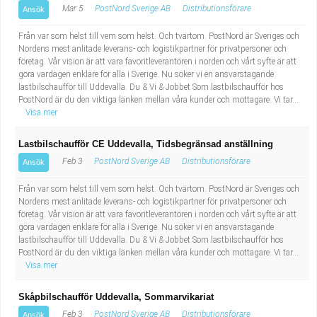
Mar 5
PostNord Sverige AB
Distributionsförare
Ansök
Från var som helst till vem som helst. Och tvärtom. PostNord är Sveriges och
Nordens mest anlitade leverans- och logistikpartner för privatpersoner och
företag. Vår vision är att vara favoritleverantören i norden och vårt syfte är att
göra vardagen enklare för alla i Sverige. Nu söker vi en ansvarstagande
lastbilschaufför till Uddevalla. Du & Vi & Jobbet Som lastbilschaufför hos
PostNord är du den viktiga länken mellan våra kunder och mottagare. Vi tar...
Visa mer
Lastbilschaufför CE Uddevalla, Tidsbegränsad anställning
Feb 3
PostNord Sverige AB
Distributionsförare
Ansök
Från var som helst till vem som helst. Och tvärtom. PostNord är Sveriges och
Nordens mest anlitade leverans- och logistikpartner för privatpersoner och
företag. Vår vision är att vara favoritleverantören i norden och vårt syfte är att
göra vardagen enklare för alla i Sverige. Nu söker vi en ansvarstagande
lastbilschaufför till Uddevalla. Du & Vi & Jobbet Som lastbilschaufför hos
PostNord är du den viktiga länken mellan våra kunder och mottagare. Vi tar...
Visa mer
Skåpbilschaufför Uddevalla, Sommarvikariat
Feb 3
PostNord Sverige AB
Distributionsförare
Ansök