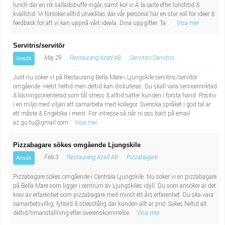
lunch där en rik salladsbuffé ingår, samt kör vi À la carte efter lunchtid &
Industriell tillverkning
Behandlingsassistent/Socialpedagog
kvällstid. Vi försöker alltid utvecklas där vår personal har en stor roll för idéer &
feedback för att vi kan uppnå vårt ideala. Dina uppgifter. Ta...
Visa mer
Installation, drift, underhåll
Tandsköterska
Servitris/servitör
Kropps- och skönhetsvård
Budbilsförare
Maj 29
Restaurang Azad AB
Servitör/Servitris
Ansök
Just nu söker vi på Restaurang Bella Mare i Ljungskile servitris/servitör
Kultur, media, design
Tidningsbud/Tidningsdistributör
omgående. Helst heltid men deltid kan diskuteras. Du skall vara serviceinriktad
& lösningsorienterad som tål stress & alltid sätter kunden i första hand. Positiv
i en miljö med viljan att samarbeta med kollegor. Svenska språket i god tal är
Militärt arbete
Lärare i fritidshem/Fritidspedagog
ett måste & Engelska i merit. För intresse så når ni oss bäst på email.
az.gu.tu@gmail.com
Visa mer
Naturbruk
Taxiförare/Taxichaufför
Pizzabagare sökes omgående Ljungskile
Naturvetenskapligt arbete
Läkarsekreterare/Vårdadmin/Medicinsk
Feb 3
Restaurang Azad AB
Pizzabagare
Ansök
Pizzabagare sökes omgående i Centrala Ljungskile. Nu söker vi en pizzabagare
sekreterare
Pedagogiskt arbete
på Bella Mare som ligger i centrum av Ljungskiles idyll. Du som ansöker är det
krav av erfarenhet som pizzabagare med minst ett års erfarenhet. Du ska vara
samarbetsvillig, lyhörd & stresstålig där kunden allt är prio. Sökes heltid alt.
Lastbilsförare m.fl.
Sanering och renhållning
deltid/timanställning efter överenskommelse.
Visa mer