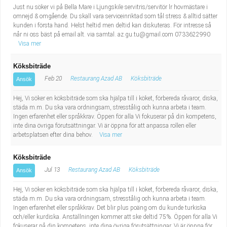
Just nu söker vi på Bella Mare i Ljungskile servitris/servitör lr hovmästare i
omnejd & omgående. Du skall vara serviceinriktad som tål stress & alltid sätter
kunden i första hand. Helst heltid men deltid kan diskuteras. För intresse så
når ni oss bäst på email alt. via samtal.
az.gu.tu@gmail.com
0733622990
Visa mer
Köksbiträde
Feb 20
Restaurang Azad AB
Köksbiträde
Ansök
Hej, Vi söker en köksbiträde som ska hjälpa till i köket, förbereda råvaror, diska,
städa m.m. Du ska vara ordningsam, stresstålig och kunna arbeta i team.
Ingen erfarenhet eller språkkrav. Öppen för alla Vi fokuserar på din kompetens,
inte dina övriga förutsättningar. Vi är öppna för att anpassa rollen eller
arbetsplatsen efter dina behov.
Visa mer
Köksbiträde
Jul 13
Restaurang Azad AB
Köksbiträde
Ansök
Hej, Vi söker en köksbiträde som ska hjälpa till i köket, förbereda råvaror, diska,
städa m.m. Du ska vara ordningsam, stresstålig och kunna arbeta i team.
Ingen erfarenhet eller språkkrav. Det blir plus poäng om du kunde turkiska
och/eller kurdiska. Anställningen kommer att ske deltid 75%. Öppen för alla Vi
fokuserar på din kompetens, inte dina övriga förutsättningar. Vi är öppna för