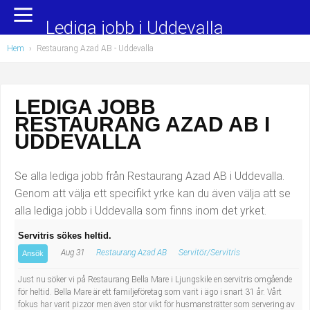
Yrkesområden
Populära jobb
Lediga jobb i Uddevalla
Hem
›
Restaurang Azad AB - Uddevalla
Administration, ekonomi, juridik
Undersköterska, hemtjänst och äldreboende
Bygg och anläggning
Städare/Lokalvårdare
LEDIGA JOBB
RESTAURANG AZAD AB I
Chefer och verksamhetsledare
Barnskötare
UDDEVALLA
Data/IT
Lärare i förskola/Förskollärare
Se alla lediga jobb från Restaurang Azad AB i Uddevalla.
Försäljning, inköp, marknadsföring
Lagerarbetare
Genom att välja ett specifikt yrke kan du även välja att se
alla lediga jobb i Uddevalla som finns inom det yrket.
Hantverksyrken
Bussförare/Busschaufför
Servitris sökes heltid.
Aug 31
Restaurang Azad AB
Servitör/Servitris
Hotell, restaurang, storhushåll
Elevassistent
Ansök
Just nu söker vi på Restaurang Bella Mare i Ljungskile en servitris omgående
Hälso- och sjukvård
Personlig assistent
för heltid. Bella Mare är ett familjeföretag som varit i ägo i snart 31 år. Vårt
fokus har varit pizzor men även stor vikt för husmansträtter som servering av