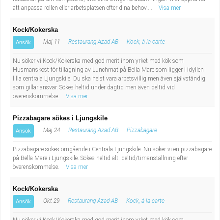
att anpassa rollen eller arbetsplatsen efter dina behov....
Visa mer
Kock/Kokerska
Maj 11
Restaurang Azad AB
Kock, à la carte
Ansök
Nu söker vi Kock/Kokerska med god merit inom yrket med kök som
Husmanskost för tillagning av Lunchmat på Bella Mare som ligger i idyllen i
lilla centrala Ljungskile. Du ska helst vara arbetsvillig men även självständig
som gillar ansvar. Sökes heltid under dagtid men även deltid vid
överenskommelse.
Visa mer
Pizzabagare sökes i Ljungskile
Maj 24
Restaurang Azad AB
Pizzabagare
Ansök
Pizzabagare sökes omgående i Centrala Ljungskile. Nu söker vi en pizzabagare
på Bella Mare i Ljungskile. Sökes heltid alt. deltid/timanställning efter
överenskommelse.
Visa mer
Kock/Kokerska
Okt 29
Restaurang Azad AB
Kock, à la carte
Ansök