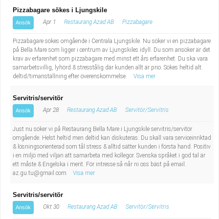
Fastighetsskötare
Socialt arbete
Pizzabagare sökes i Ljungskile
Apr 1
Restaurang Azad AB
Pizzabagare
Ansök
Informatör/Kommunikatör
Säkerhetsarbete
Pizzabagare sökes omgående i Centrala Ljungskile. Nu söker vi en pizzabagare
på Bella Mare som ligger i centrum av Ljungskiles idyll. Du som ansöker är det
Brevbärare
Tekniskt arbete
krav av erfarenhet som pizzabagare med minst ett års erfarenhet. Du ska vara
samarbetsvillig, lyhörd & stresstålig där kunden allt är prio. Sökes heltid alt.
Sjuksköterska, grundutbildad
deltid/timanställning efter överenskommelse.
Transport
Visa mer
Servitris/servitör
Kock, storhushåll
Apr 28
Restaurang Azad AB
Servitör/Servitris
Ansök
Undersköterska, vård- o specialavd. o mottagning
Just nu söker vi på Restaurang Bella Mare i Ljungskile servitris/servitör
omgående. Helst heltid men deltid kan diskuteras. Du skall vara serviceinriktad
& lösningsorienterad som tål stress & alltid sätter kunden i första hand. Positiv
Bibliotekarie
i en miljö med viljan att samarbeta med kollegor. Svenska språket i god tal är
ett måste & Engelska i merit. För intresse så når ni oss bäst på email.
Administrativ assistent
az.gu.tu@gmail.com
Visa mer
Servitris/servitör
Lärare i gymnasiet
Okt 30
Restaurang Azad AB
Servitör/Servitris
Ansök