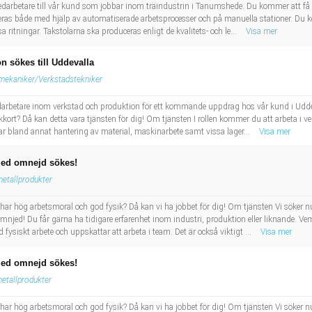
arbetare till vår kund som jobbar inom träindustrin i Tanumshede. Du kommer att få 
ceras både med hjälp av automatiserade arbetsprocesser och på manuella stationer. Du k
sa ritningar. Takstolarna ska produceras enligt de kvalitets- och le...
Visa mer
n sökes till Uddevalla
mekaniker/Verkstadstekniker
darbetare inom verkstad och produktion för ett kommande uppdrag hos vår kund i Uddev
ckkort? Då kan detta vara tjänsten för dig! Om tjänsten I rollen kommer du att arbeta i
ar bland annat hantering av material, maskinarbete samt vissa lager...
Visa mer
med omnejd sökes!
metallprodukter
har hög arbetsmoral och god fysik? Då kan vi ha jobbet för dig! Om tjänsten Vi söker n
ed! Du får gärna ha tidigare erfarenhet inom industri, produktion eller liknande. Vem ä
 fysiskt arbete och uppskattar att arbeta i team. Det är också viktigt ...
Visa mer
med omnejd sökes!
etallprodukter
har hög arbetsmoral och god fysik? Då kan vi ha jobbet för dig! Om tjänsten Vi söker n