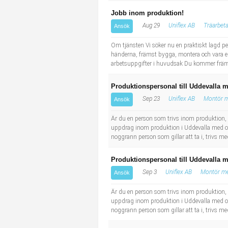
Jobb inom produktion!
Aug 29
Uniflex AB
Träarbet
Ansök
Om tjänsten Vi söker nu en praktiskt lagd pe
händerna, främst bygga, montera och vara en v
arbetsuppgifter i huvudsak Du kommer främst
Produktionspersonal till Uddevalla 
Sep 23
Uniflex AB
Montör m
Ansök
Är du en person som trivs inom produktion, 
uppdrag inom produktion i Uddevalla med omnj
noggrann person som gillar att ta i, trivs med
Produktionspersonal till Uddevalla 
Sep 3
Uniflex AB
Montör me
Ansök
Är du en person som trivs inom produktion, 
uppdrag inom produktion i Uddevalla med omnj
noggrann person som gillar att ta i, trivs med