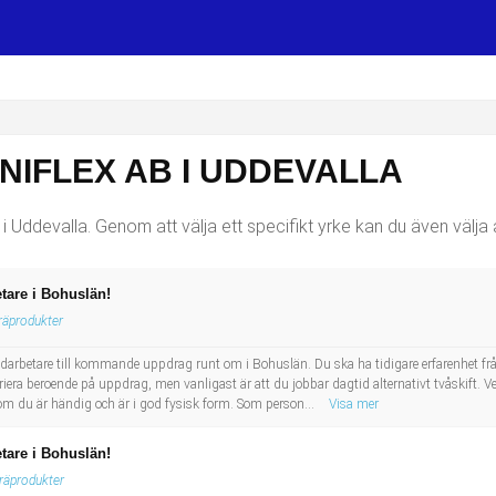
NIFLEX AB I UDDEVALLA
 i Uddevalla. Genom att välja ett specifikt yrke kan du även välja 
tare i Bohuslän!
räprodukter
arbetare till kommande uppdrag runt om i Bohuslän. Du ska ha tidigare erfarenhet från
riera beroende på uppdrag, men vanligast är att du jobbar dagtid alternativt tvåskift. V
s om du är händig och är i god fysisk form. Som person...
Visa mer
tare i Bohuslän!
träprodukter