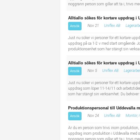
noggrann person som gillar att ta i, trivs med
Alltiallo sökes för kortare uppdrag i 
Nov 21
Uniflex AB
Lagerarb
Ansök
Just nu söker vi personer för ett kortare upp
uppdrag på ca 1-2 v med start omgående. Job
produktionsenhet som har stängt sin verksam
Alltiallo sökes för kortare uppdrag i 
Nov 5
Uniflex AB
Lagerarbe
Ansök
Just nu söker vi personer för ett kortare upp
uppdrag som löper 11-14/11 och arbetstider
som har stängt sin verksamhet. Du behöver v
Produktionspersonal till Uddevalla 
Nov 24
Uniflex AB
Montör, 
Ansök
Är du en person som trivs inom produktion, 
uppdrag inom produktion i Uddevalla med omnj
noggrann person som gillar att ta i, trivs med