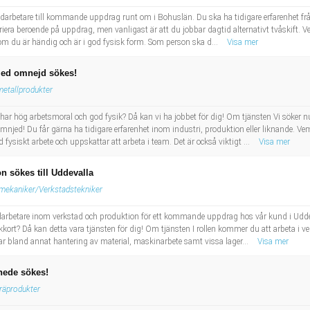
arbetare till kommande uppdrag runt om i Bohuslän. Du ska ha tidigare erfarenhet från
riera beroende på uppdrag, men vanligast är att du jobbar dagtid alternativt tvåskift. V
s om du är händig och är i god fysisk form. Som person ska d...
Visa mer
med omnejd sökes!
metallprodukter
har hög arbetsmoral och god fysik? Då kan vi ha jobbet för dig! Om tjänsten Vi söker n
ed! Du får gärna ha tidigare erfarenhet inom industri, produktion eller liknande. Vem ä
 fysiskt arbete och uppskattar att arbeta i team. Det är också viktigt ...
Visa mer
n sökes till Uddevalla
mekaniker/Verkstadstekniker
darbetare inom verkstad och produktion för ett kommande uppdrag hos vår kund i Uddev
ckkort? Då kan detta vara tjänsten för dig! Om tjänsten I rollen kommer du att arbeta i
ar bland annat hantering av material, maskinarbete samt vissa lager...
Visa mer
hede sökes!
träprodukter