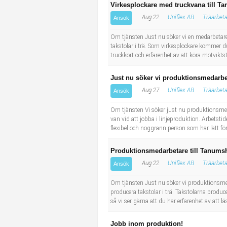
Virkesplockare med truckvana till T
Aug 22
Uniflex AB
Träarbet
Ansök
Om tjänsten Just nu söker vi en medarbetare
takstolar i trä. Som virkesplockare kommer du 
truckkort och erfarenhet av att köra motvikt
Just nu söker vi produktionsmedarb
Aug 27
Uniflex AB
Träarbet
Ansök
Om tjänsten Vi söker just nu produktionsme
van vid att jobba i linjeproduktion. Arbetsti
flexibel och noggrann person som har lätt för 
Produktionsmedarbetare till Tanums
Aug 22
Uniflex AB
Träarbet
Ansök
Om tjänsten Just nu söker vi produktionsmed
producera takstolar i trä. Takstolarna produ
så vi ser gärna att du har erfarenhet av att lä
Jobb inom produktion!