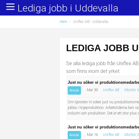
Lediga jobb i Uddevalla
Yrkesområden
Populära jobb
Hem
›
Uniflex AB - Uddevalla
Administration, ekonomi, juridik
Undersköterska, hemtjänst och äldreboende
Bygg och anläggning
Städare/Lokalvårdare
LEDIGA JOBB U
Chefer och verksamhetsledare
Barnskötare
Se alla lediga jobb från Uniflex AB
Data/IT
Lärare i förskola/Förskollärare
som finns inom det yrket.
Just nu söker vi produktionsmedarbe
Försäljning, inköp, marknadsföring
Lagerarbetare
Mar 30
Uniflex AB
Montör t
Ansök
Hantverksyrken
Bussförare/Busschaufför
Om tjänsten Vi söker just nu produktionsmed
jobba i linjeproduktion. Arbetstiderna kan va
industri och produktion. Det är ett stor plu
Hotell, restaurang, storhushåll
Elevassistent
Just nu söker vi produktionsmedarbe
Hälso- och sjukvård
Personlig assistent
Mar 16
Uniflex AB
Montör, 
Ansök