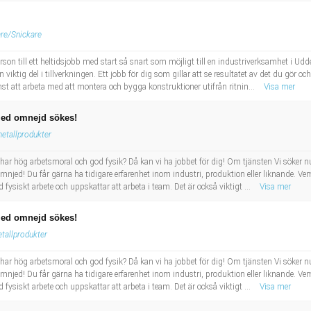
are/Snickare
rson till ett heltidsjobb med start så snart som möjligt till en industriverksamhet i U
iktig del i tillverkningen. Ett jobb för dig som gillar att se resultatet av det du gör oc
 att arbeta med att montera och bygga konstruktioner utifrån ritnin...
Visa mer
med omnejd sökes!
etallprodukter
har hög arbetsmoral och god fysik? Då kan vi ha jobbet för dig! Om tjänsten Vi söker n
ed! Du får gärna ha tidigare erfarenhet inom industri, produktion eller liknande. Vem ä
 fysiskt arbete och uppskattar att arbeta i team. Det är också viktigt ...
Visa mer
med omnejd sökes!
tallprodukter
har hög arbetsmoral och god fysik? Då kan vi ha jobbet för dig! Om tjänsten Vi söker n
ed! Du får gärna ha tidigare erfarenhet inom industri, produktion eller liknande. Vem ä
 fysiskt arbete och uppskattar att arbeta i team. Det är också viktigt ...
Visa mer