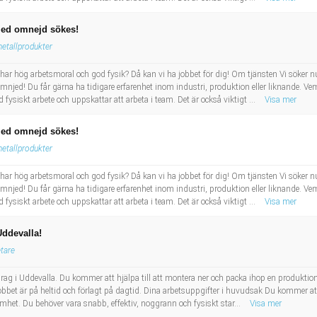
med omnejd sökes!
etallprodukter
har hög arbetsmoral och god fysik? Då kan vi ha jobbet för dig! Om tjänsten Vi söker n
ed! Du får gärna ha tidigare erfarenhet inom industri, produktion eller liknande. Vem ä
 fysiskt arbete och uppskattar att arbeta i team. Det är också viktigt ...
Visa mer
med omnejd sökes!
etallprodukter
har hög arbetsmoral och god fysik? Då kan vi ha jobbet för dig! Om tjänsten Vi söker n
ed! Du får gärna ha tidigare erfarenhet inom industri, produktion eller liknande. Vem ä
 fysiskt arbete och uppskattar att arbeta i team. Det är också viktigt ...
Visa mer
Uddevalla!
tare
drag i Uddevalla. Du kommer att hjälpa till att montera ner och packa ihop en produktions
bet är på heltid och förlagt på dagtid. Dina arbetsuppgifter i huvudsak Du kommer att
het. Du behöver vara snabb, effektiv, noggrann och fysiskt star...
Visa mer