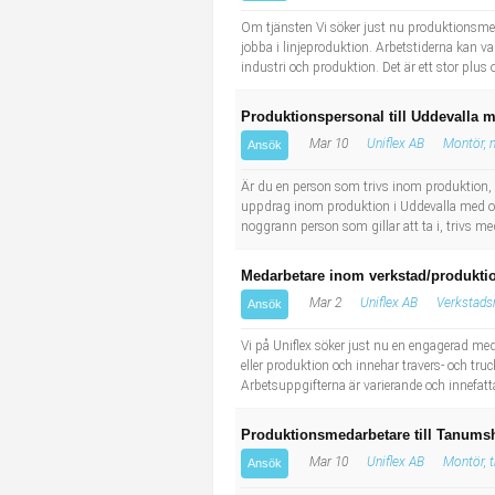
Industriell tillverkning
Behandlingsassistent/Socialpedagog
Om tjänsten Vi söker just nu produktionsmed
jobba i linjeproduktion. Arbetstiderna kan va
industri och produktion. Det är ett stor plu
Installation, drift, underhåll
Tandsköterska
Produktionspersonal till Uddevalla 
Kropps- och skönhetsvård
Budbilsförare
Mar 10
Uniflex AB
Montör, 
Ansök
Kultur, media, design
Tidningsbud/Tidningsdistributör
Är du en person som trivs inom produktion, 
uppdrag inom produktion i Uddevalla med omnj
noggrann person som gillar att ta i, trivs med
Militärt arbete
Lärare i fritidshem/Fritidspedagog
Medarbetare inom verkstad/produktio
Naturbruk
Taxiförare/Taxichaufför
Mar 2
Uniflex AB
Verkstads
Ansök
Naturvetenskapligt arbete
Läkarsekreterare/Vårdadmin/Medicinsk sekreterare
Vi på Uniflex söker just nu en engagerad me
eller produktion och innehar travers- och tru
Arbetsuppgifterna är varierande och innefatt
Pedagogiskt arbete
Lastbilsförare m.fl.
Produktionsmedarbetare till Tanums
Sanering och renhållning
Fastighetsskötare
Mar 10
Uniflex AB
Montör, 
Ansök