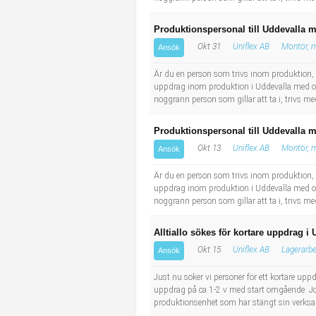
Produktionspersonal till Uddevalla 
Okt 31
Uniflex AB
Montör, m
Ansök
Är du en person som trivs inom produktion, 
uppdrag inom produktion i Uddevalla med omnj
noggrann person som gillar att ta i, trivs med
Produktionspersonal till Uddevalla 
Okt 13
Uniflex AB
Montör, m
Ansök
Är du en person som trivs inom produktion, 
uppdrag inom produktion i Uddevalla med omnj
noggrann person som gillar att ta i, trivs med
Alltiallo sökes för kortare uppdrag i 
Okt 15
Uniflex AB
Lagerarbe
Ansök
Just nu söker vi personer för ett kortare upp
uppdrag på ca 1-2 v med start omgående. Job
produktionsenhet som har stängt sin verksam