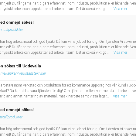
ed! Du får gärna ha tidigare erfarenhet inom industri, produktion eller liknande. Vem ä
 fysiskt arbete och uppskattar att arbeta i team. Det är också viktigt ...
Visa mer
med omnejd sökes!
metallprodukter
har hög arbetsmoral och god fysik? Då kan vi ha jobbet för dig! Om tjänsten Vi söker n
ed! Du får gärna ha tidigare erfarenhet inom industri, produktion eller liknande. Vem ä
 fysiskt arbete och uppskattar att arbeta i team. Det är också viktigt ...
Visa mer
n sökes till Uddevalla
smekaniker/Verkstadstekniker
darbetare inom verkstad och produktion för ett kommande uppdrag hos vår kund i Uddev
ckkort? Då kan detta vara tjänsten för dig! Om tjänsten I rollen kommer du att arbeta i
ar bland annat hantering av material, maskinarbete samt vissa lager...
Visa mer
med omnejd sökes!
etallprodukter
har hög arbetsmoral och god fysik? Då kan vi ha jobbet för dig! Om tjänsten Vi söker n
ed! Du får gärna ha tidigare erfarenhet inom industri, produktion eller liknande. Vem ä