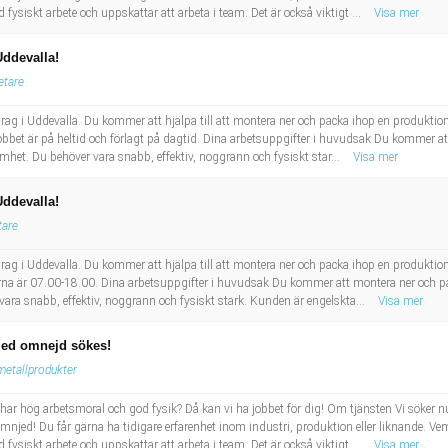
 fysiskt arbete och uppskattar att arbeta i team. Det är också viktigt ...
Visa mer
Uddevalla!
etare
drag i Uddevalla. Du kommer att hjälpa till att montera ner och packa ihop en produktions
bet är på heltid och förlagt på dagtid. Dina arbetsuppgifter i huvudsak Du kommer att
het. Du behöver vara snabb, effektiv, noggrann och fysiskt star...
Visa mer
Uddevalla!
tare
drag i Uddevalla. Du kommer att hjälpa till att montera ner och packa ihop en produktions
na är 07.00-18.00. Dina arbetsuppgifter i huvudsak Du kommer att montera ner och pac
ara snabb, effektiv, noggrann och fysiskt stark. Kunden är engelskta...
Visa mer
med omnejd sökes!
metallprodukter
har hög arbetsmoral och god fysik? Då kan vi ha jobbet för dig! Om tjänsten Vi söker n
ed! Du får gärna ha tidigare erfarenhet inom industri, produktion eller liknande. Vem ä
 fysiskt arbete och uppskattar att arbeta i team. Det är också viktigt ...
Visa mer