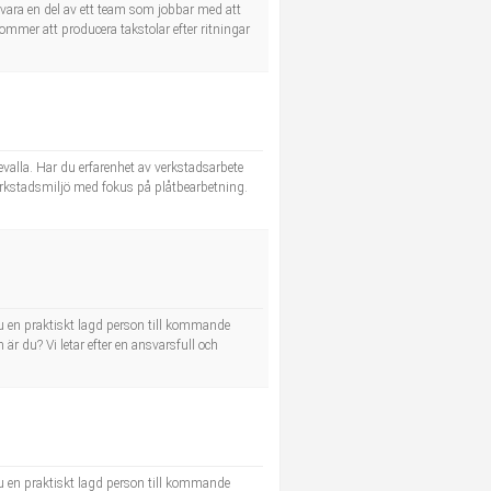
vara en del av ett team som jobbar med att
ommer att producera takstolar efter ritningar
alla. Har du erfarenhet av verkstadsarbete
 verkstadsmiljö med fokus på plåtbearbetning.
u en praktiskt lagd person till kommande
r du? Vi letar efter en ansvarsfull och
u en praktiskt lagd person till kommande