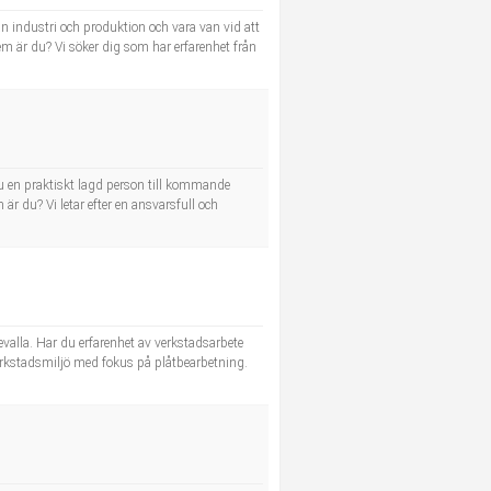
 industri och produktion och vara van vid att
em är du? Vi söker dig som har erfarenhet från
u en praktiskt lagd person till kommande
r du? Vi letar efter en ansvarsfull och
alla. Har du erfarenhet av verkstadsarbete
 verkstadsmiljö med fokus på plåtbearbetning.