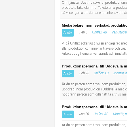
Socialt arbete
Informatör/Kommunikatör
Om tjänsten Just nu söker vi produktionsmed
producera takstolar i trä. Takstolarna produ
så vi ser gärna att du har erfarenhet av att lä
Säkerhetsarbete
Brevbärare
Medarbetare inom verkstad/produktio
Tekniskt arbete
Sjuksköterska, grundutbildad
Feb 3
Uniflex AB
Verkstads
Ansök
Vi på Uniflex söker just nu en engagerad me
Transport
Kock, storhushåll
eller produktion och innehar travers- och tru
Arbetsuppgifterna är varierande och innefatt
Undersköterska, vård- o specialavd. o mottagning
Produktionspersonal till Uddevalla 
Bibliotekarie
Feb 23
Uniflex AB
Montör, 
Ansök
Är du en person som trivs inom produktion, 
Administrativ assistent
uppdrag inom produktion i Uddevalla med omnj
noggrann person som gillar att ta i, trivs med
Lärare i gymnasiet
Produktionspersonal till Uddevalla 
Jan 26
Uniflex AB
Montör, m
Ansök
Är du en person som trivs inom produktion, 