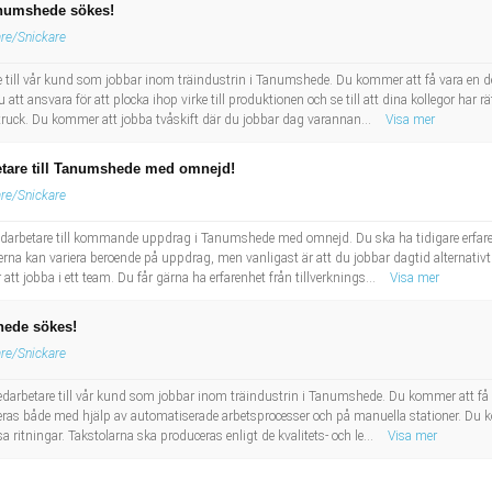
anumshede sökes!
are/Snickare
 till vår kund som jobbar inom träindustrin i Tanumshede. Du kommer att få vara en d
att ansvara för att plocka ihop virke till produktionen och se till att dina kollegor har r
struck. Du kommer att jobba tvåskift där du jobbar dag varannan...
Visa mer
etare till Tanumshede med omnejd!
are/Snickare
darbetare till kommande uppdrag i Tanumshede med omnejd. Du ska ha tidigare erfaren
derna kan variera beroende på uppdrag, men vanligast är att du jobbar dagtid alternativt
att jobba i ett team. Du får gärna ha erfarenhet från tillverknings...
Visa mer
hede sökes!
are/Snickare
arbetare till vår kund som jobbar inom träindustrin i Tanumshede. Du kommer att få 
ceras både med hjälp av automatiserade arbetsprocesser och på manuella stationer. Du k
sa ritningar. Takstolarna ska produceras enligt de kvalitets- och le...
Visa mer