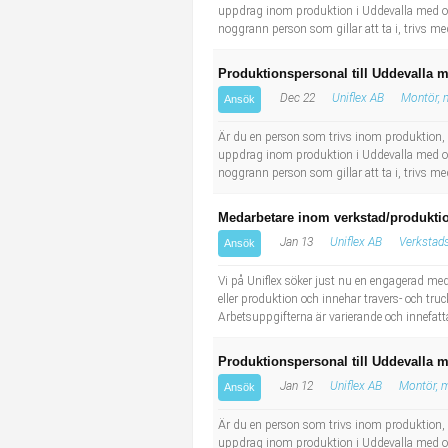
uppdrag inom produktion i Uddevalla med omnj
noggrann person som gillar att ta i, trivs med
Produktionspersonal till Uddevalla 
Dec 22
Uniflex AB
Montör, 
Ansök
Är du en person som trivs inom produktion, 
uppdrag inom produktion i Uddevalla med omnj
noggrann person som gillar att ta i, trivs med
Medarbetare inom verkstad/produktio
Jan 13
Uniflex AB
Verkstad
Ansök
Vi på Uniflex söker just nu en engagerad me
eller produktion och innehar travers- och tru
Arbetsuppgifterna är varierande och innefatt
Produktionspersonal till Uddevalla 
Jan 12
Uniflex AB
Montör, m
Ansök
Är du en person som trivs inom produktion, 
uppdrag inom produktion i Uddevalla med omnj