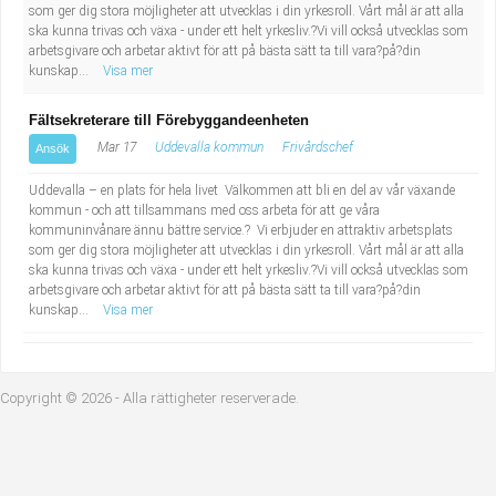
som ger dig stora möjligheter att utvecklas i din yrkesroll. Vårt mål är att alla
Industriell tillverkning
Behandlingsassistent/Socialpedagog
ska kunna trivas och växa - under ett helt yrkesliv.?Vi vill också utvecklas som
arbetsgivare och arbetar aktivt för att på bästa sätt ta till vara?på?din
kunskap...
Visa mer
Installation, drift, underhåll
Tandsköterska
Fältsekreterare till Förebyggandeenheten
Kropps- och skönhetsvård
Budbilsförare
Mar 17
Uddevalla kommun
Frivårdschef
Ansök
Kultur, media, design
Tidningsbud/Tidningsdistributör
Uddevalla – en plats för hela livet Välkommen att bli en del av vår växande
kommun - och att tillsammans med oss arbeta för att ge våra
kommuninvånare ännu bättre service.? Vi erbjuder en attraktiv arbetsplats
Militärt arbete
Lärare i fritidshem/Fritidspedagog
som ger dig stora möjligheter att utvecklas i din yrkesroll. Vårt mål är att alla
ska kunna trivas och växa - under ett helt yrkesliv.?Vi vill också utvecklas som
Naturbruk
Taxiförare/Taxichaufför
arbetsgivare och arbetar aktivt för att på bästa sätt ta till vara?på?din
kunskap...
Visa mer
Naturvetenskapligt arbete
Läkarsekreterare/Vårdadmin/Medicinsk
sekreterare
Copyright © 2026 - Alla rättigheter reserverade.
Pedagogiskt arbete
Lastbilsförare m.fl.
Sanering och renhållning