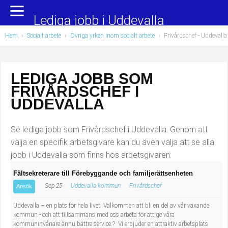
Yrkesområden
Populära jobb
Lediga jobb i Uddevalla
Hem
›
Socialt arbete
›
Övriga yrken inom socialt arbete
›
Frivårdschef
- Uddevalla
Administration, ekonomi, juridik
Undersköterska, hemtjänst och äldreboende
Bygg och anläggning
Städare/Lokalvårdare
LEDIGA JOBB SOM
FRIVÅRDSCHEF I
Chefer och verksamhetsledare
Barnskötare
UDDEVALLA
Data/IT
Lärare i förskola/Förskollärare
Se lediga jobb som Frivårdschef i Uddevalla. Genom att
Försäljning, inköp, marknadsföring
Lagerarbetare
välja en specifik arbetsgivare kan du även välja att se alla
jobb i Uddevalla som finns hos arbetsgivaren.
Hantverksyrken
Bussförare/Busschaufför
Fältsekreterare till Förebyggande och familjerättsenheten
Sep 25
Uddevalla kommun
Frivårdschef
Hotell, restaurang, storhushåll
Elevassistent
Ansök
Uddevalla – en plats för hela livet Välkommen att bli en del av vår växande
Hälso- och sjukvård
Personlig assistent
kommun - och att tillsammans med oss arbeta för att ge våra
kommuninvånare ännu bättre service.? Vi erbjuder en attraktiv arbetsplats