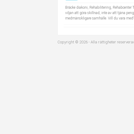
Industriell tillverkning
Behandlingsassistent/Socialpedagog
Bräcke diakoni, Rehabilitering, Rehabcenter 
viljan att göra skillnad, inte av att tjäna pe
medmänskligare samhälle. Vill du vara med? 
Installation, drift, underhåll
Tandsköterska
Kropps- och skönhetsvård
Budbilsförare
Copyright © 2026 - Alla rättigheter reservera
Kultur, media, design
Tidningsbud/Tidningsdistributör
Militärt arbete
Lärare i fritidshem/Fritidspedagog
Naturbruk
Taxiförare/Taxichaufför
Naturvetenskapligt arbete
Läkarsekreterare/Vårdadmin/Medicinsk sekreterare
Pedagogiskt arbete
Lastbilsförare m.fl.
Sanering och renhållning
Fastighetsskötare