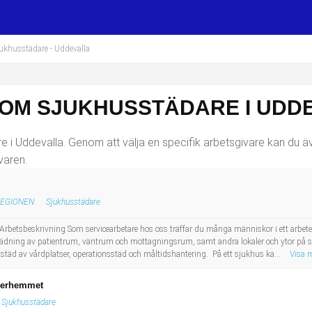
jukhusstädare
- Uddevalla
SOM SJUKHUSSTÄDARE I UDD
i Uddevalla. Genom att välja en specifik arbetsgivare kan du även
varen.
REGIONEN
Sjukhusstädare
s! Arbetsbeskrivning Som servicearbetare hos oss träffar du många människor i ett arb
 städning av patientrum, väntrum och mottagningsrum, samt andra lokaler och ytor p
tstäd av vårdplatser, operationsstäd och måltidshantering. På ett sjukhus ka...
Visa 
överhemmet
Sjukhusstädare