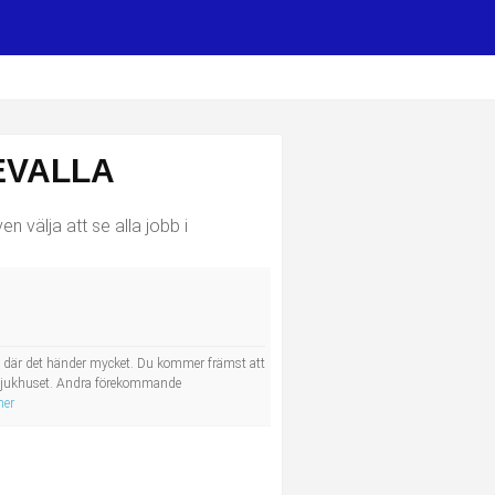
EVALLA
 välja att se alla jobb i
ete där det händer mycket. Du kommer främst att
å sjukhuset. Andra förekommande
mer