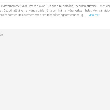
Treklöverhemmet Vi är Bräcke diakoni. En snart hundraårig, idéburen stiftelse – men ocks
ngar. Det gör att vi kan använda både hjärta och hjärna i våra verksamheter. Men vår vision
Rehabcenter Treklöverhemmet är ett rehabiliteringscenter som lig...
Visa mer
de.