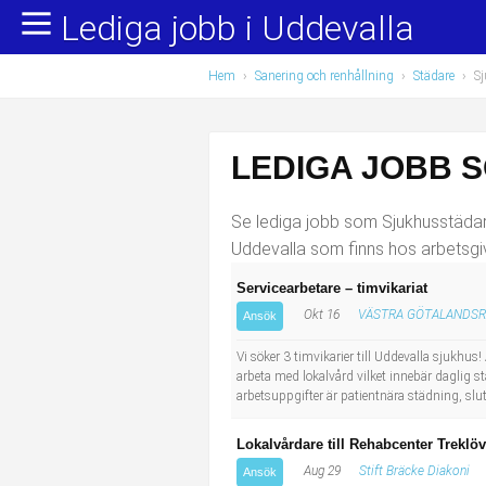
Lediga jobb i Uddevalla
Yrkesområden
Populära jobb
Hem
›
Sanering och renhållning
›
Städare
›
S
Administration, ekonomi, juridik
Undersköterska, hemtjänst och äldreboende
Bygg och anläggning
Städare/Lokalvårdare
LEDIGA JOBB 
Chefer och verksamhetsledare
Barnskötare
Se lediga jobb som Sjukhusstädare 
Data/IT
Lärare i förskola/Förskollärare
Uddevalla som finns hos arbetsgi
Servicearbetare – timvikariat
Försäljning, inköp, marknadsföring
Lagerarbetare
Okt 16
VÄSTRA GÖTALANDS
Ansök
Hantverksyrken
Bussförare/Busschaufför
Vi söker 3 timvikarier till Uddevalla sjukhu
arbeta med lokalvård vilket innebär daglig
arbetsuppgifter är patientnära städning, slu
Hotell, restaurang, storhushåll
Elevassistent
Lokalvårdare till Rehabcenter Trekl
Hälso- och sjukvård
Personlig assistent
Aug 29
Stift Bräcke Diakoni
Ansök